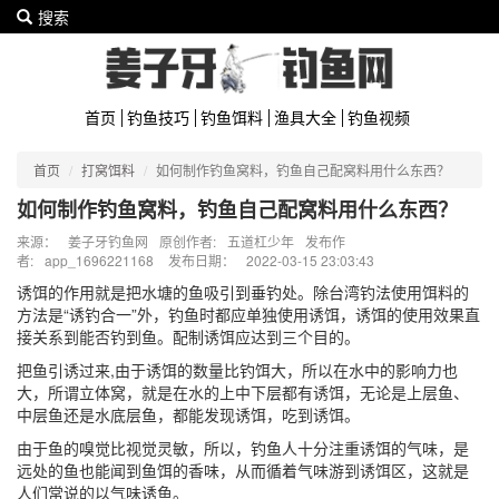
搜索
首页
钓鱼技巧
钓鱼饵料
渔具大全
钓鱼视频
首页
打窝饵料
如何制作钓鱼窝料，钓鱼自己配窝料用什么东西？
如何制作钓鱼窝料，钓鱼自己配窝料用什么东西？
来源：
姜子牙钓鱼网
原创作者:
五道杠少年
发布作
者:
app_1696221168
发布日期：
2022-03-15 23:03:43
诱饵的作用就是把水塘的鱼吸引到垂钓处。除台湾钓法使用饵料的
方法是“诱钓合一”外，钓鱼时都应单独使用诱饵，诱饵的使用效果直
接关系到能否钓到鱼。配制诱饵应达到三个目的。
把鱼引诱过来,由于诱饵的数量比钓饵大，所以在水中的影响力也
大，所谓立体窝，就是在水的上中下层都有诱饵，无论是上层鱼、
中层鱼还是水底层鱼，都能发现诱饵，吃到诱饵。
由于鱼的嗅觉比视觉灵敏，所以，钓鱼人十分注重诱饵的气味，是
远处的鱼也能闻到鱼饵的香味，从而循着气味游到诱饵区，这就是
人们常说的以气味诱鱼。