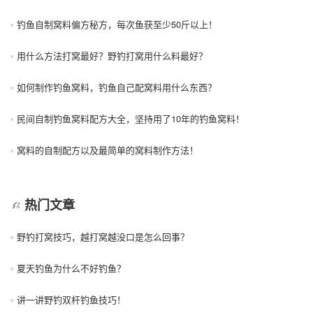
钓鱼自制窝料偏方秘方，每次鱼获至少50斤以上！
用什么方法打窝最好？野钓打窝用什么料最好？
如何制作钓鱼窝料，钓鱼自己配窝料用什么东西？
民间自制钓鱼窝料配方大全，坚持用了10年的钓鱼窝料！
窝料的自制配方以及最简单的窝料制作方法！
热门文章
野钓打窝技巧，越打窝越没口是怎么回事？
夏天钓鱼为什么不好钓鱼？
讲一讲野钓双杆钓鱼技巧！