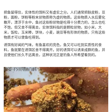
把鱼留得住，实体性的饵料又有虚实之分。人们通常把麸皮粉，豆
粉，面粉，饼粉等粉末状物质称为虚的物质。这些物质入水后雾化
散开，漂浮于水中，鱼对这些粉状物是吃得十分费力的，怎么也吃
不饱，但又舍不得离去，实体饵料指的是颗粒状物，如小米，大
米，饭粒，玉米糁，饼块，小麦，豌豆等有形体的物质，只有这些
物质才可以使鱼吃得到。
诱饵有好闻的气味，有鱼喜欢的亮色，鱼又可以吃到实质性的食
料，鱼就聚在诱饵区舍不得离开。好的诱饵可以诱来成群的鱼，并
且使他们长久不远离去，这种状况正是钓鱼人所希望看到的。