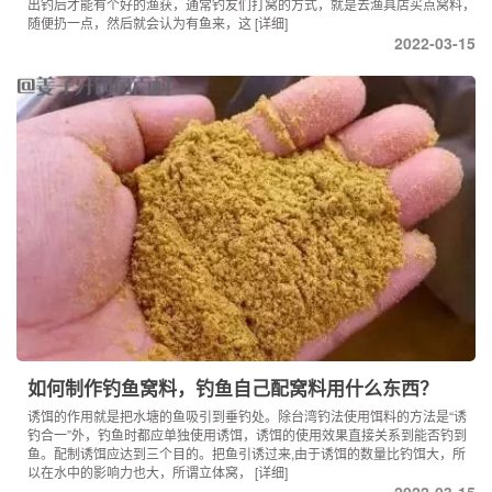
出钓后才能有个好的渔获，通常钓友们打窝的方式，就是去渔具店买点窝料，
随便扔一点，然后就会认为有鱼来，这
[详细]
2022-03-15
如何制作钓鱼窝料，钓鱼自己配窝料用什么东西？
诱饵的作用就是把水塘的鱼吸引到垂钓处。除台湾钓法使用饵料的方法是“诱
钓合一”外，钓鱼时都应单独使用诱饵，诱饵的使用效果直接关系到能否钓到
鱼。配制诱饵应达到三个目的。把鱼引诱过来,由于诱饵的数量比钓饵大，所
以在水中的影响力也大，所谓立体窝，
[详细]
2022-03-15