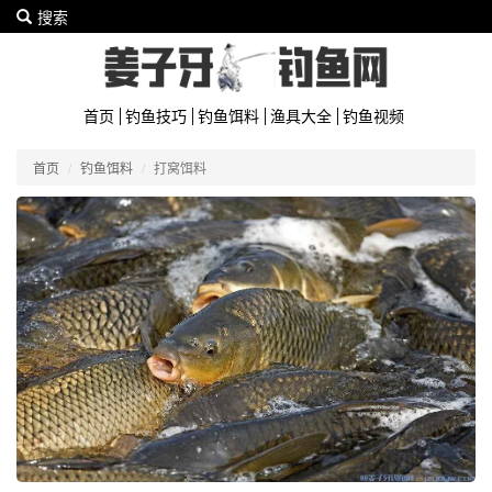
搜索
首页
钓鱼技巧
钓鱼饵料
渔具大全
钓鱼视频
首页
钓鱼饵料
打窝饵料