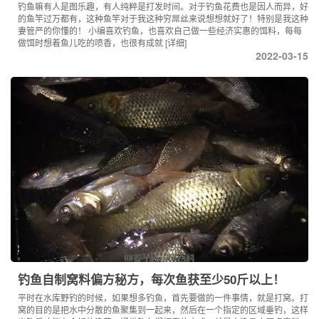
钓鱼嘛有人是图乐趣，有人纯粹是打发时间。对于钓鱼花费也是因人而异，好
的鱼竿过万都有，这种鱼竿对于我这种穷屌丝来说想想就好了！特别是我这种
妻管严的你懂的！ 小编喜欢钓鱼，也喜欢自己做一些经济实惠的饵料，每每
做饵时想着鱼儿吃的喷香，也很有成就
[详细]
2022-03-15
钓鱼自制窝料偏方秘方，每次鱼获至少50斤以上！
平时在水库野钓的时候，如果想多钓鱼，首先要做的一件事情，就是打窝。打
窝的目的是把水中分散的鱼聚集到一起来，然后在一个指定的区域垂钓，这样