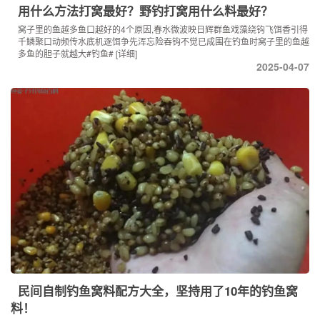
用什么方法打窝最好？野钓打窝用什么料最好？
窝子里的鱼越多鱼口越好的4个原因,春水微波映日辉群鱼戏藻绕钩飞饵香引得
千鳞聚口动频传水底机逐饵争先浑忘险吞钩不觉已成围在钓鱼时窝子里的鱼越
多鱼的胆子就越大#钓鱼#
[详细]
2025-04-07
民间自制钓鱼窝料配方大全，坚持用了10年的钓鱼窝
料！