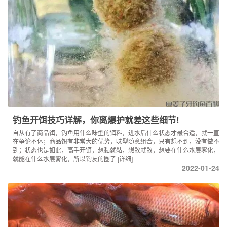
钓鱼开饵技巧详解，你离爆护就差这些细节!
自从有了商品饵，钓鱼用什么味型的饵料，进水后什么状态才最合适，就一直
在争论不休；商品饵有非常大的优势，味型随意组合，只有想不到，没有做不
到；状态也是如此，高手开饵，想黏就黏，想散就散，想要在什么水层雾化，
就能在什么水层雾化，所以钓友的圈子
[详细]
2022-01-24