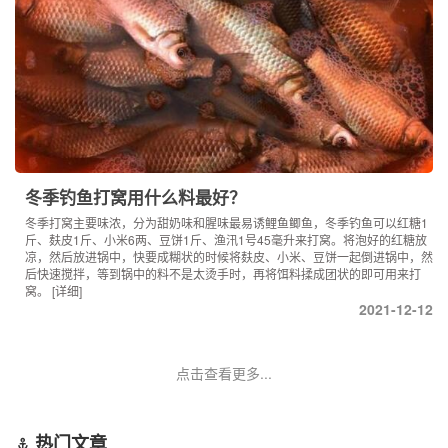
冬季钓鱼打窝用什么料最好？
冬季打窝主要味浓，分为甜奶味和腥味最易诱鲤鱼鲫鱼，冬季钓鱼可以红糖1
斤、麸皮1斤、小米6两、豆饼1斤、渔汛1号45毫升来打窝。将泡好的红糖放
凉，然后放进锅中，快要成糊状的时候将麸皮、小米、豆饼一起倒进锅中，然
后快速搅拌，等到锅中的料不是太烫手时，再将饵料揉成团状的即可用来打
窝。
[详细]
2021-12-12
点击查看更多...
热门文章