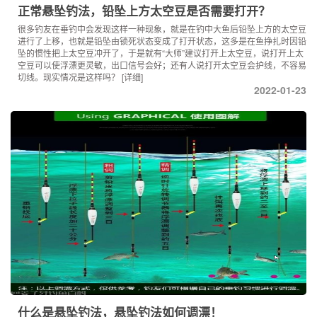
正常悬坠钓法，铅坠上方太空豆是否需要打开？
很多钓友在垂钓中会发现这样一种现象，就是在钓中大鱼后铅坠上方的太空豆
进行了上移，也就是铅坠由锁死状态变成了打开状态，这多是在鱼挣扎时因铅
坠的惯性把上太空豆冲开了，于是就有“大师”建议打开上太空豆，说打开上太
空豆可以使浮漂更灵敏，出口信号会好；还有人说打开太空豆会护线，不容易
切线。现实情况是这样吗？
[详细]
2022-01-23
什么是悬坠钓法，悬坠钓法如何调漂！