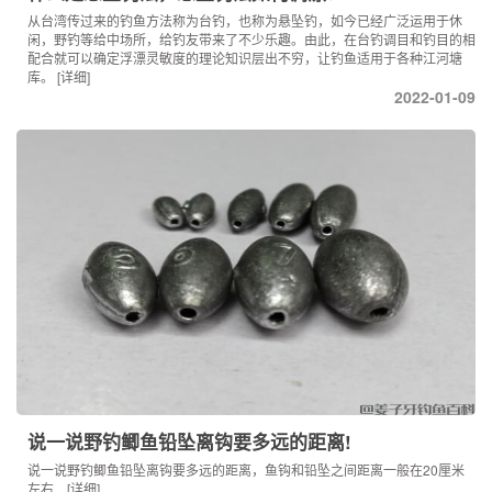
从台湾传过来的钓鱼方法称为台钓，也称为悬坠钓，如今已经广泛运用于休
闲，野钓等给中场所，给钓友带来了不少乐趣。由此，在台钓调目和钓目的相
配合就可以确定浮漂灵敏度的理论知识层出不穷，让钓鱼适用于各种江河塘
库。
[详细]
2022-01-09
说一说野钓鲫鱼铅坠离钩要多远的距离!
说一说野钓鲫鱼铅坠离钩要多远的距离，鱼钩和铅坠之间距离一般在20厘米
左右...
[详细]