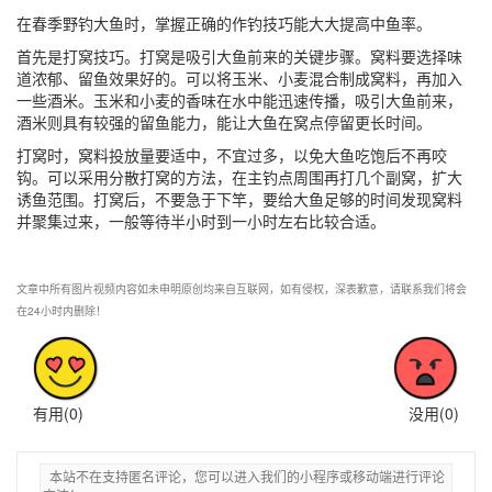
在春季野钓大鱼时，掌握正确的作钓技巧能大大提高中鱼率。
首先是打窝技巧。打窝是吸引大鱼前来的关键步骤。窝料要选择味
道浓郁、留鱼效果好的。可以将玉米、小麦混合制成窝料，再加入
一些酒米。玉米和小麦的香味在水中能迅速传播，吸引大鱼前来，
酒米则具有较强的留鱼能力，能让大鱼在窝点停留更长时间。
打窝时，窝料投放量要适中，不宜过多，以免大鱼吃饱后不再咬
钩。可以采用分散打窝的方法，在主钓点周围再打几个副窝，扩大
诱鱼范围。打窝后，不要急于下竿，要给大鱼足够的时间发现窝料
并聚集过来，一般等待半小时到一小时左右比较合适。
文章中所有图片视频内容如未申明原创均来自互联网，如有侵权，深表歉意，请联系我们将会
在24小时内删除！
有用(
0
)
没用(
0
)