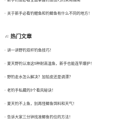
关于新手必看钓鲤鱼和钓鲫鱼有什么不同的地方！
热门文章
讲一讲野钓双杆钓鱼技巧！
夏天野钓认准这5种耐高温鱼，新手也能连竿爆护！
野钓走水怎么解决？加铅皮还是调漂？
老钓手私藏的3个看风秘诀！
夏天钓不上鱼，别再怪鲫鱼饵料和天气！
告诉大家三分钟找准鲫鱼钓位的方法！