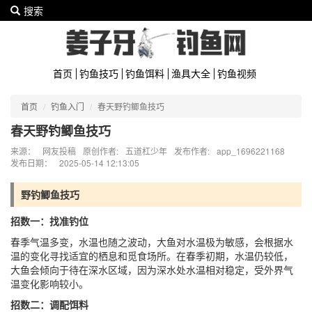
搜索
首页
钓鱼技巧
钓鱼饵料
渔具大全
钓鱼视频
首页
钓鱼入门
春天野钓鲫鱼技巧
春天野钓鲫鱼技巧
来源：
网友投稿
原创作者:
五道杠少年
发布作者:
app_1696221168
发布日期：
2025-05-14 12:13:05
野钓鲫鱼技巧
招数一：找准钓位
春季气温多变，水温也随之波动，大鱼对水温极为敏感，会根据水
温的变化寻找适宜的栖息和觅食场所。在春季初期，水温仍较低，
大鱼会倾向于待在深水区域，因为深水处水温相对稳定，受外界气
温变化影响较小。
招数二：调配饵料