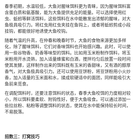
春季初期，水温较低，大鱼对腥味饵料更为青睐，因为腥味饵料富
含蛋白质和氨基酸，能为大鱼提供充足的能量。可以选择使用红
虫、蚯蚓等鲜活饵料，这些饵料在水中能散发出浓郁的腥味，对大
鱼极具吸引力。将红虫用红虫夹挂在鱼钩上，或者将蚯蚓剪成小段
挂钩，都能很好地诱使大鱼咬钩。
随着气温的升高，在仲春和晚春时节，大鱼的食物来源更加多样
化，除了腥味饵料，它们对香味饵料也开始感兴趣。此时，可以使
用一些谷物香、奶香等味型的饵料。比如用玉米粉制作饵料，将玉
米粉用开水烫熟，加入适量蜂蜜和白酒，搅拌均匀后放置一段时间
使其发酵，这样制作出来的饵料既有玉米的香甜味，又有酒的醇厚
香气，对大鱼极具吸引力。还可以使用豆饼粉，将豆饼粉用小火炒
香，加入适量的玉米面和水，揉成软硬适中的面团，同样能吸引大
鱼前来觅食。
在调配饵料时，还要注意饵料的状态，春季大鱼咬饵的力度相对较
小，所以饵料要柔软、附钩性好，便于大鱼吸食。可以通过添加一
些拉丝粉、粘粉等调整饵料的状态，使其在水中能保持较长时间，
不易脱落。
招数三：打窝技巧