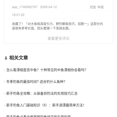
app_1749362767
2026-04-12
回复
举报
16:21:22
收藏了！「对大鱼极具吸引力、野钓鲫鱼技巧、招数一」这部分内
容很有参考价值，回头整理一下发朋友圈。
查看更多评论
相关文章
怎么看漂相是否中鱼？十种常见的中鱼漂相你会看吗？
冬季钓鱼的最佳时间? 适合钓什么鱼种？
新手钓鱼全攻略：从装备到钓法的实用技巧汇总
新手钓鱼入门基础知识（5）：新手调漂最简单方法！
新手钓鱼必看全面掌握钓鱼技巧的实用指南