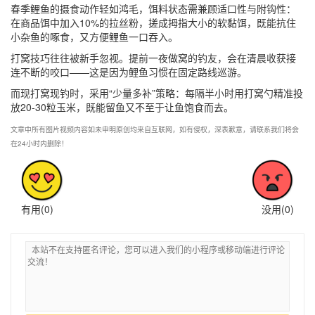
春季鲤鱼的摄食动作轻如鸿毛，饵料状态需兼顾适口性与附钩性：
在商品饵中加入10%的拉丝粉，搓成拇指大小的软黏饵，既能抗住
小杂鱼的啄食，又方便鲤鱼一口吞入。
打窝技巧往往被新手忽视。提前一夜做窝的钓友，会在清晨收获接
连不断的咬口——这是因为鲤鱼习惯在固定路线巡游。
而现打窝现钓时，采用“少量多补”策略：每隔半小时用打窝勺精准投
放20-30粒玉米，既能留鱼又不至于让鱼饱食而去。
文章中所有图片视频内容如未申明原创均来自互联网，如有侵权，深表歉意，请联系我们将会
在24小时内删除！
有用(
0
)
没用(
0
)