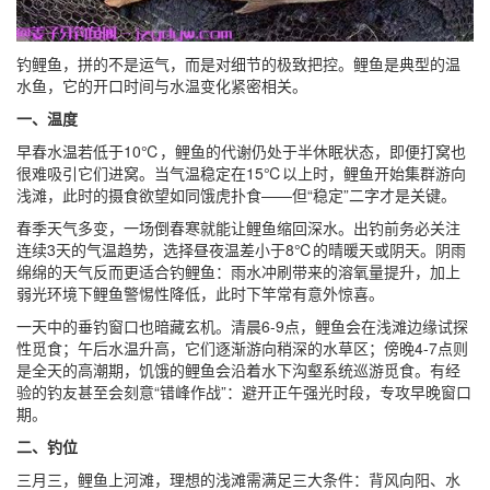
钓鲤鱼，拼的不是运气，而是对细节的极致把控。鲤鱼是典型的温
水鱼，它的开口时间与水温变化紧密相关。
一、温度
早春水温若低于10℃，鲤鱼的代谢仍处于半休眠状态，即便打窝也
很难吸引它们进窝。当气温稳定在15℃以上时，鲤鱼开始集群游向
浅滩，此时的摄食欲望如同饿虎扑食——但“稳定”二字才是关键。
春季天气多变，一场倒春寒就能让鲤鱼缩回深水。出钓前务必关注
连续3天的气温趋势，选择昼夜温差小于8℃的晴暖天或阴天。阴雨
绵绵的天气反而更适合钓鲤鱼：雨水冲刷带来的溶氧量提升，加上
弱光环境下鲤鱼警惕性降低，此时下竿常有意外惊喜。
一天中的垂钓窗口也暗藏玄机。清晨6-9点，鲤鱼会在浅滩边缘试探
性觅食；午后水温升高，它们逐渐游向稍深的水草区；傍晚4-7点则
是全天的高潮期，饥饿的鲤鱼会沿着水下沟壑系统巡游觅食。有经
验的钓友甚至会刻意“错峰作战”：避开正午强光时段，专攻早晚窗口
期。
二、钓位
三月三，鲤鱼上河滩，理想的浅滩需满足三大条件：背风向阳、水