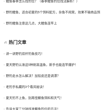
鲤鱼春季怎么找钓位？（春季鲤鱼钓位找法解析！）
野钓鲤鱼，适合初夏的5个饵料配方，杂鱼不闹窝，效果不输商品饵
野钓鲤鱼注意这几点，大鲤鱼连竿上
热门文章
讲一讲野钓双杆钓鱼技巧！
夏天野钓认准这5种耐高温鱼，新手也能连竿爆护！
野钓走水怎么解决？加铅皮还是调漂？
老钓手私藏的3个看风秘诀！
夏天钓不上鱼，别再怪鲫鱼饵料和天气！
告诉大家三分钟找准鲫鱼钓位的方法！