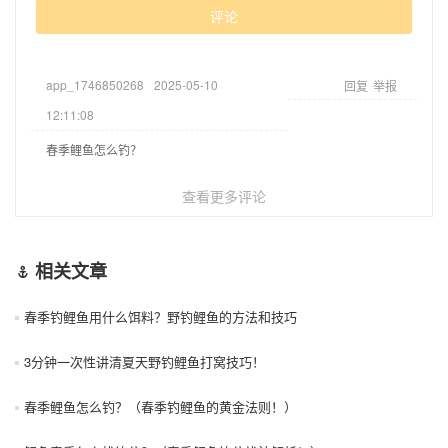
评论
app_1746850268
2025-05-10
回复
举报
12:11:08
春季鲤鱼怎么钓？
查看更多评论
相关文章
春季钓鲤鱼用什么饵料？野钓鲤鱼的方法和技巧
3分钟一次性讲清夏天野钓鲤鱼打窝技巧！
春季鲤鱼怎么钓？（春季钓鲤鱼的黄金法则！）