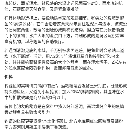
底起伏、弱光浑水。背风处的水温比迎风面高1-2℃，而水底的坑
洼、石缝既是天然食堂，又是紧急避难所。
在具体地形选择上，要像地质学家般观察细节。铧尖处的缓坡是鲤
鱼的“高速公路”，它们会沿着这条天然走廊往返深水与浅水；被淹没
的旧河道两侧，散落的田埂形成阶梯式结构，鲤鱼常在此伏击顺流
而下的食物；水库大坝的泄洪口下方，冲刷形成的漩涡区沉积着丰
富有机物，堪称鲤鱼的自助餐厅。
若遇到清澈见底的水域，千万别被表面迷惑。鲤鱼此时会紧贴二道
坎（水下断崖）活动，用7.2米长竿将饵料精准抛投到坎下3-4米
处，往往能钓获警惕性极高的大个体鲤鱼。而在浑水湾子，2米左右
的浅水区配合障碍物作钓，反而能降低鱼的戒心。
饵料
钓鲤鱼的窝料讲究“粗中有细”。酒糟粒混合发酵玉米打底，既能形成
持久诱鱼区，又避免小鱼抢食；加入20%的碎螺蛳肉，其腥味在水
中的扩散效率是商品饵的3倍以上。
有位老钓友的秘方是在窝料中掺入烤红薯泥，高温烘烤产生的焦糖
香对鲤鱼具有致命吸引力。
钓饵的搭配更要遵循“本土化”原则。北方水库用红虫颗粒蘸蚕蛹粉，
南方野河则用熟玉米浸泡丁香药酒。