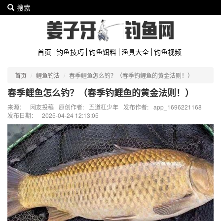
搜索
首页
钓鱼技巧
钓鱼饵料
渔具大全
钓鱼视频
首页
鲤鱼钓法
春季鲤鱼怎么钓？（春季钓鲤鱼的黄金法则！）
春季鲤鱼怎么钓？（春季钓鲤鱼的黄金法则！）
来源：
网友投稿
原创作者:
五道杠少年
发布作者:
app_1696221168
发布日期：
2025-04-24 12:13:05