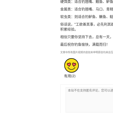
硬饵类：适合钓翘嘴、鱤鱼、鲈
金属类：适合钓翘嘴、马口、青
软虫类：则适合钓鲈鱼、鳜鱼、
俗话说，"工欲善其事，必先利其
积累经验。
相信只要你坚持下去，总有一天
最后祝你钓鱼愉快，满载而归！
文章中所有图片视频内容如未申明原创均来自互
有用(
2
)