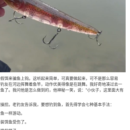
的假饵来骗鱼上钩。这听起来简单，可真要做起来，可不是那么容易
老钓友在河边挥舞着鱼竿，动作优美得像是在跳舞。我好奇地凑过去一
鱼了。我问他是怎么做到的，他神秘一笑，说："小伙子，这里面大有
的操控。老钓友告诉我，要想钓到鱼，首先得学会七种基本手法：
真鱼一样游动。
假装饵鱼受伤了。