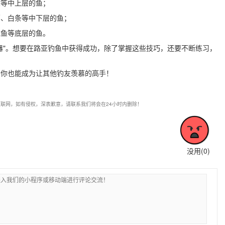
鱼等中上层的鱼；
稍、白条等中下层的鱼；
鲶鱼等底层的鱼。
器"。想要在路亚钓鱼中获得成功，除了掌握这些技巧，还要不断练习，
，你也能成为让其他钓友羡慕的高手！
联网，如有侵权，深表歉意，请联系我们将会在24小时内删除！
没用(
0
)