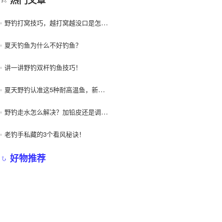
野钓打窝技巧，越打窝越没口是怎么回事？
夏天钓鱼为什么不好钓鱼？
讲一讲野钓双杆钓鱼技巧！
夏天野钓认准这5种耐高温鱼，新手也能连竿爆护！
野钓走水怎么解决？加铅皮还是调漂？
老钓手私藏的3个看风秘诀！
好物推荐