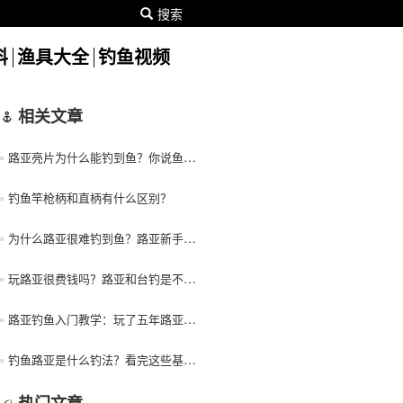
搜索
料
渔具大全
钓鱼视频
相关文章
路亚亮片为什么能钓到鱼？你说鱼他怎么会喜欢吃铁片呢！
钓鱼竿枪柄和直柄有什么区别？
为什么路亚很难钓到鱼？路亚新手一定要知道的7个手法和4个细节！
玩路亚很费钱吗？路亚和台钓是不是一样烧钱？
路亚钓鱼入门教学：玩了五年路亚给路亚新手的20个路亚经验技巧！
钓鱼路亚是什么钓法？看完这些基础知识快速入门路亚钓鱼！
热门文章