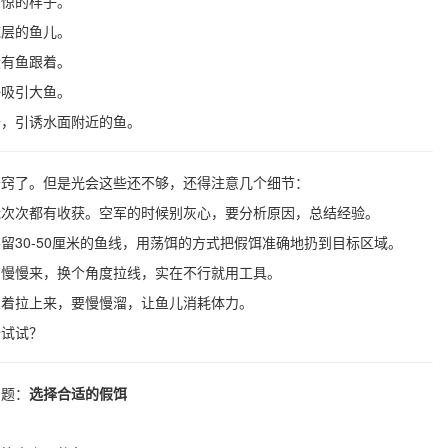
受惊的样子。
底层的鱼儿。
没有鱼跟着。
静吸引大鱼。
去，引诱水面附近的鱼。
开窍了。但是光会这些还不够，还得注意几个细节：
能次次都有收获。空军的时候别灰心，要分析原因，总结经验。
留30-50厘米的鱼线，用荡饵的方式把假饵准确地扔到目标区域。
，慢慢来，换个角度拉线，实在不行就用工具。
急着拉上来，要慢慢溜，让鱼儿消耗体力。
去试试？
问题：
选择合适的假饵