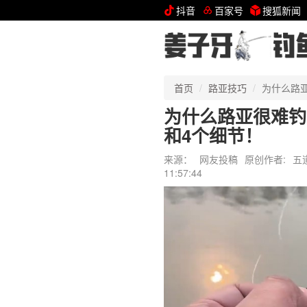
抖音
百家号
搜狐新闻
首页
路亚技巧
为什么路
为什么路亚很难钓
和4个细节！
来源：
网友投稿
原创作者:
五
11:57:44