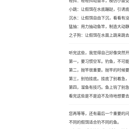
轻抖：轻轻抖动鱼竿，模仿小鱼
小跳：让假饵在水底蹦跶，引诱
沉水：让假饵自由下沉，看看有
猛抽：用力抽动鱼竿，制造大动
之子狗：让假饵在水面上跳来跳
听完这些，我觉得自己好像突然
第一，要习惯空军。钓鱼，不可
第二，抛竿很重要。抛竿的时候要
第三，别怕挂底。挂底了别着急
第四，溜鱼有技巧。鱼上钩了别
看完这些是不是迫不及待地想要
您再等等，还有最后一个重要的
不同的假饵适合钓不同的鱼。