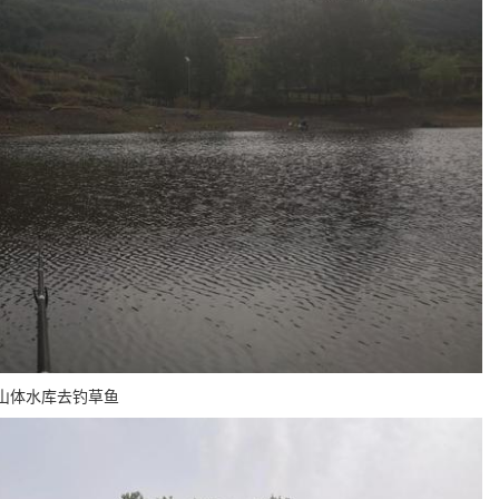
山体水库去钓草鱼