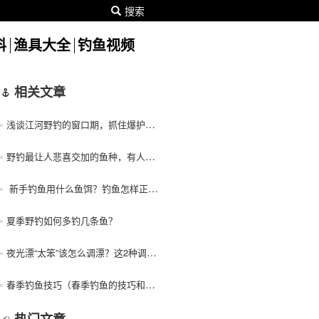
搜索
料
渔具大全
钓鱼视频
相关文章
浅谈江河野钓的窗口期，抓住爆护只需一小时
野钓最让人悲喜交加的鱼种，有人爱有人恨
新手钓鱼用什么鱼饵？钓鱼怎样正确用鱼饵？
夏季野钓如何多钓几条鱼？
夜光漂“太笨”该怎么调漂？这2种调法简单还好用，野钓正合适
春季钓鱼技巧（春季钓鱼的技巧和方法）！
热门文章