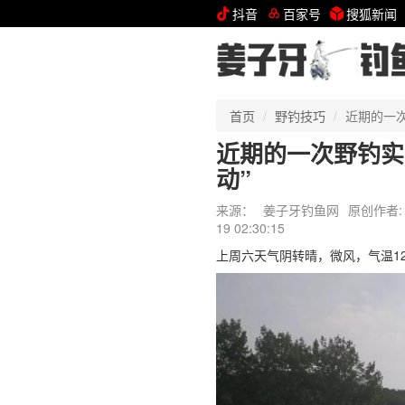
抖音
百家号
搜狐新闻
首页
野钓技巧
近期的一
近期的一次野钓实
动”
来源：
姜子牙钓鱼网
原创作者:
19 02:30:15
上周六天气阴转晴，微风，气温12