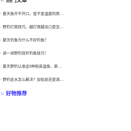
夏天鱼开不开口，是不是温度的原因？
野钓打窝技巧，越打窝越没口是怎么回事？
夏天钓鱼为什么不好钓鱼？
讲一讲野钓双杆钓鱼技巧！
夏天野钓认准这5种耐高温鱼，新手也能连竿爆护！
野钓走水怎么解决？加铅皮还是调漂？
好物推荐