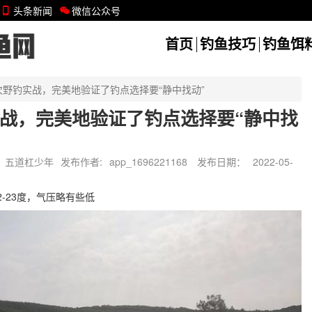
头条新闻
微信公众号
首页
钓鱼技巧
钓鱼饵
次野钓实战，完美地验证了钓点选择要“静中找动”
战，完美地验证了钓点选择要“静中找
五道杠少年
发布作者:
app_1696221168
发布日期：
2022-05-
-23度，气压略有些低