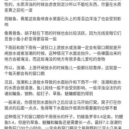
性的，水质浑浊的时候会虑食到泥沙所以不能吃东西，尽量在水质
变黄之前吃一波
而鲮鱼、黄尾这些鱼啃食水里面石头上的青苔边浑浊了也会受到影
响
像黄骨鱼、胡子鲶在下雨的时候也会比较活跃，因为光线变暗它们
觅食小鱼小虾变得更容易一些
下雨前和刚下雨有一波狂口上游放水或涨潮一定会有窗口期就是开
闸放水或者涨潮的时候，这种情况下水面会抬升，一些裸露出来的
地方会被淹没，而这些淹没的地方有很多鱼儿爱吃的食物
所以，涨潮、上游开闸放水的时候鱼儿一般都比较靠岸，这就是一
个每天都会有的窗口期
况且，涨潮和上游放水导致的水面抬升和下雨不一样：涨潮和放水
的水质会很清澈，鱼儿视线一般不会受到影响，一些浑浊没法钓的
诸如鳊鱼、银鮈、船钉子、草鱼、鲢鳙都能钓得到
一般来说，你感觉到水面抬升之后应该立马开始打窝，窝子打在你
窝点的后面一点点，免得等下水面抬升很高你需要搬钓位够不着
这种情况下的窗口期你不用很长的杆子，钓鲮鱼罗非3.6足矣，钓鲤
鱼5.4，但是钓草鱼、鲢鳙和鳊鱼还是需要长一点，最好7.2.涨潮钓
鲮鱼狂口30个小时内，一定会有窗口期这个是我野钓江河十几年来