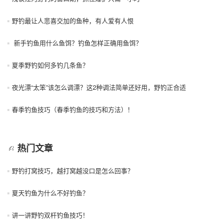
野钓最让人悲喜交加的鱼种，有人爱有人恨
新手钓鱼用什么鱼饵？钓鱼怎样正确用鱼饵？
夏季野钓如何多钓几条鱼？
夜光漂“太笨”该怎么调漂？这2种调法简单还好用，野钓正合适
春季钓鱼技巧（春季钓鱼的技巧和方法）！
热门文章
野钓打窝技巧，越打窝越没口是怎么回事？
夏天钓鱼为什么不好钓鱼？
讲一讲野钓双杆钓鱼技巧！