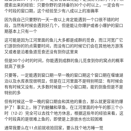
摸索出来的经验：只要你野钓坚持垂钓30个小时以上，一定会有一
个时段的窗口期，这个经验至少有八成以上的准确率
因为我自己只要野钓一天一夜以上肯定能遇到一个口很不错的时
段，当然有时候会遇到好几个，但是能让你爆护或者小爆护的窗口
期基本上只有一个
这可能是因为江河里面的鱼儿大多都是成群的觅食，而江河宽广它
们游到你的钓点需要时间，而没有口的时候它们会在其他地方游荡
又或者是沿着鱼道觅食还没有到你这里来
但是30个小时的时间，你能遇到成群的鱼儿觅食到你的窝点的概率
就高了很多
只要等，一定能遇到窗口期一早一晚的窗口期这个窗口期在堰塘湖
泊以及水库表现很明显，但是在江河里面不是特别明显：有时候会
有有时候又没有，大多数时候是一个小窗口期，能钓到鱼但是不是
特别的多
但有时候这一早一晚的窗口期会和其他的重合，那么就更容易钓爆
护了！事实上，除了钓鲢鳙和草鱼，在江河里面的中午的那三个小
时（12-2）完全可以去找个地方休息，根据这些年的经验来看，这
个时段真的是很难上鱼的，即使是上游放水也比较困难
通常我要么在11点前就收拾回家，要么找个地方睡一觉