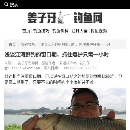
搜索
首页
钓鱼技巧
钓鱼饵料
渔具大全
钓鱼视频
首页
野钓技巧
浅谈江河野钓的窗口期，抓住爆护只需一小时
浅谈江河野钓的窗口期，抓住爆护只需一小时
来源：
姜子牙钓鱼网
原创作者:
五道杠少年
发布作
者:
app_1696221168
发布日期：
2022-05-04 02:30:05
野钓相当注重窗口期，可以说在窗口期之外想要钓到鱼比较难，但
是窗口期到了，只要不长的时间钓个小爆护并不难