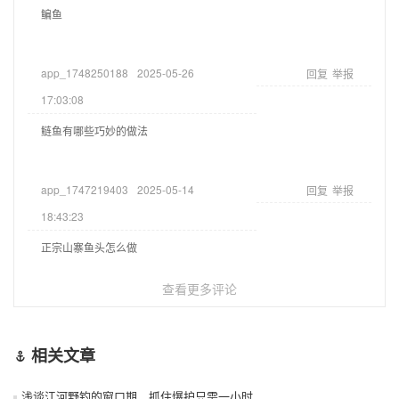
鳊鱼
app_1748250188
2025-05-26
回复
举报
17:03:08
鲢鱼有哪些巧妙的做法
app_1747219403
2025-05-14
回复
举报
18:43:23
正宗山寨鱼头怎么做
查看更多评论
相关文章
浅谈江河野钓的窗口期，抓住爆护只需一小时