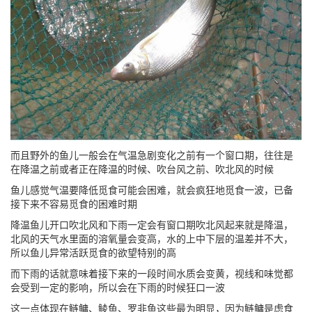
而且野外的鱼儿一般会在气温急剧变化之前有一个窗口期，往往是
在降温之前或者正在降温的时候、吹台风之前、吹北风的时候
鱼儿感觉气温要降低觅食可能会困难，就会疯狂地觅食一波，已备
接下来不容易觅食的困难时期
降温鱼儿开口吹北风和下雨一定会有窗口期吹北风起来就是降温，
北风的天气水里面的溶氧量会变高，水的上中下层的温差并不大，
所以鱼儿异常活跃觅食的欲望特别的高
而下雨的话就意味着接下来的一段时间水质会变黄，视线和味觉都
会受到一定的影响，所以会在下雨的时候狂口一波
这一点体现在鲢鳙、鲮鱼、罗非鱼这些最为明显，因为鲢鳙是虑食