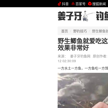
抖音
百家号
搜狐新闻
首页
野钓技巧
野生鲫鱼
野生鲫鱼就爱吃这
效果非常好
来源：
姜子牙钓鱼网
原创作者:
12 02:30:09
一方水土一方鱼，一方鱼吃一方