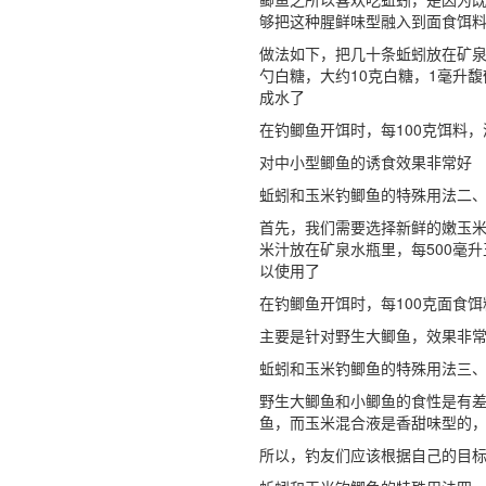
够把这种腥鲜味型融入到面食饵
做法如下，把几十条蚯蚓放在矿
勺白糖，大约10克白糖，1毫升
成水了
在钓鲫鱼开饵时，每100克饵料，
对中小型鲫鱼的诱食效果非常好
蚯蚓和玉米钓鲫鱼的特殊用法二
首先，我们需要选择新鲜的嫩玉
米汁放在矿泉水瓶里，每500毫
以使用了
在钓鲫鱼开饵时，每100克面食饵
主要是针对野生大鲫鱼，效果非
蚯蚓和玉米钓鲫鱼的特殊用法三
野生大鲫鱼和小鲫鱼的食性是有
鱼，而玉米混合液是香甜味型的
所以，钓友们应该根据自己的目