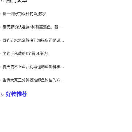
讲一讲野钓双杆钓鱼技巧！
夏天野钓认准这5种耐高温鱼，新手也能连竿爆护！
野钓走水怎么解决？加铅皮还是调漂？
老钓手私藏的3个看风秘诀！
夏天钓不上鱼，别再怪鲫鱼饵料和天气！
告诉大家三分钟找准鲫鱼钓位的方法！
好物推荐