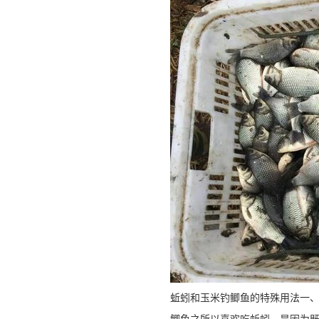
蚯蚓和玉米钓鲫鱼的特殊用法一
鲫鱼之所以喜欢吃蚯蚓，是因为