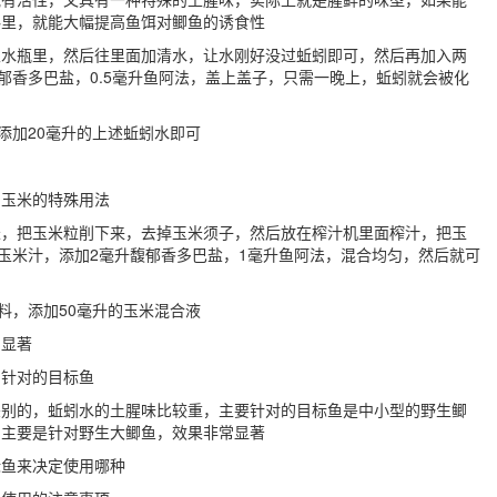
料里，就能大幅提高鱼饵对鲫鱼的诱食性
泉水瓶里，然后往里面加清水，让水刚好没过蚯蚓即可，然后再加入两
馥郁香多巴盐，0.5毫升鱼阿法，盖上盖子，只需一晚上，蚯蚓就会被化
添加20毫升的上述蚯蚓水即可
、玉米的特殊用法
米，把玉米粒削下来，去掉玉米须子，然后放在榨汁机里面榨汁，把玉
升玉米汁，添加2毫升馥郁香多巴盐，1毫升鱼阿法，混合均匀，然后就可
料，添加50毫升的玉米混合液
常显著
、针对的目标鱼
差别的，蚯蚓水的土腥味比较重，主要针对的目标鱼是中小型的野生鲫
，主要是针对野生大鲫鱼，效果非常显著
标鱼来决定使用哪种