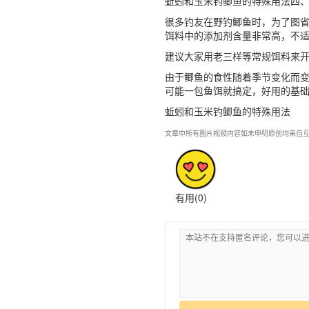
蚯蚓和玉米钓鲫鱼的特殊用法四
很多钓友在野钓鲫鱼时，为了图
饵料中的添加剂含量非常高，不
建议大家用老三样等常规饵料来
由于鲫鱼的食性随着季节变化而
可能一包鱼饵就搞定，好用的基
蚯蚓和玉米钓鲫鱼的特殊用法
文章中所有图片视频内容如未申明原创均来自互
有用(
0
)