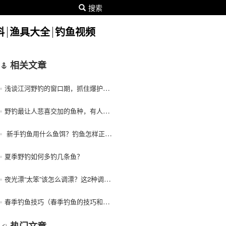
搜索
料
渔具大全
钓鱼视频
相关文章
浅谈江河野钓的窗口期，抓住爆护只需一小时
野钓最让人悲喜交加的鱼种，有人爱有人恨
新手钓鱼用什么鱼饵？钓鱼怎样正确用鱼饵？
夏季野钓如何多钓几条鱼？
夜光漂“太笨”该怎么调漂？这2种调法简单还好用，野钓正合适
春季钓鱼技巧（春季钓鱼的技巧和方法）！
热门文章