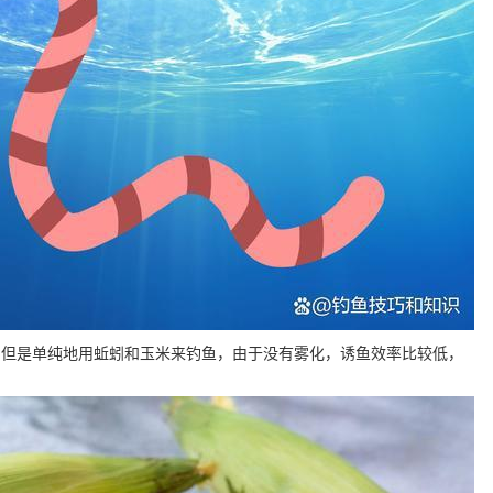
，但是单纯地用蚯蚓和玉米来钓鱼，由于没有雾化，诱鱼效率比较低，