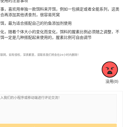
、使用的注意事项
省事，喜欢用单独一款饵料来开饵，例如一包搞定或者全能系列，这类
适合再添加其他诱食剂，很容易死窝
开饵，最为适合搭配自己的钓鱼添加剂使用
变化，随着个体大小的变化而变化，饵料的腥素比例必须随之调整，不
础饵一定是几种搭配起来使用的，腥素比例可自由调节
联网，如有侵权，深表歉意，请联系我们将会在24小时内删除！
没用(
0
)