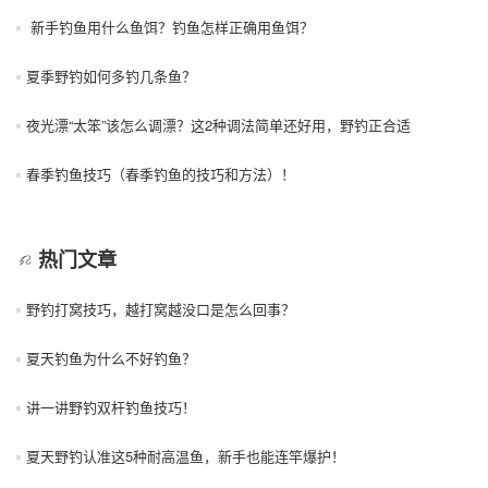
新手钓鱼用什么鱼饵？钓鱼怎样正确用鱼饵？
夏季野钓如何多钓几条鱼？
夜光漂“太笨”该怎么调漂？这2种调法简单还好用，野钓正合适
春季钓鱼技巧（春季钓鱼的技巧和方法）！
热门文章
野钓打窝技巧，越打窝越没口是怎么回事？
夏天钓鱼为什么不好钓鱼？
讲一讲野钓双杆钓鱼技巧！
夏天野钓认准这5种耐高温鱼，新手也能连竿爆护！