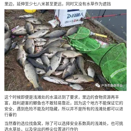
里边，延伸至少七八米甚至更远，同时又没有水草作为遮挡
这个时候即便是浅滩处的水温达到了要求，里边的食物资源再丰
富，趋利避害的鲫鱼也不敢轻易靠近，因为这个地方不能保证它的
安全，遇到危险不能及时隐藏，所以并不是所有的浅滩处都可以进
行垂钓
当然春钓选位找鱼窝，除了可以选择安全系数高的浅滩处，也可挑
选水草处，以及突出的桦尖位置进行作钓