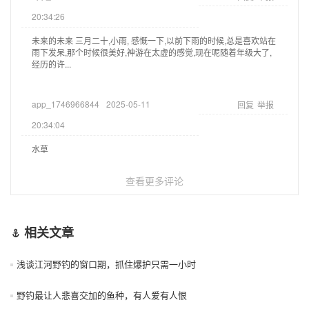
20:34:26
未来的未来 三月二十,小雨, 感慨一下,以前下雨的时候,总是喜欢站在
雨下发呆,那个时候很美好,神游在太虚的感觉,现在呢随着年级大了,
经历的许...
app_1746966844
2025-05-11
回复
举报
20:34:04
水草
查看更多评论
相关文章
浅谈江河野钓的窗口期，抓住爆护只需一小时
野钓最让人悲喜交加的鱼种，有人爱有人恨