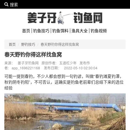
搜索
首页
钓鱼技巧
钓鱼饵料
渔具大全
钓鱼视频
首页
野钓技巧
春天野钓你得这样找鱼窝
春天野钓你得这样找鱼窝
来源：
姜子牙钓鱼网
原创作者:
五道杠少年
发布作
者:
app_1696221168
发布日期：
2022-05-10 02:30:04
可能一提到春钓，不少人都会想到一句钓谚，叫做“春钓滩夏钓潭，
秋钓阴冬钓阳”，不可否认，这确实是钓鱼老前辈们总结下来的选位
经验