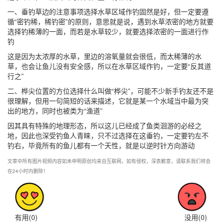
一、垂钓草边的注意事项选择水草区域作钓固然是好，但一定要遵
循“密钓稀，稀钓密”的原则，意思就是说，遇到水草浓密的地方就要
选择钓稀薄的一面，而若是水草较少，就要选择浓密的一面进行作
钓
这是因为太浓厚的水草，里边的溶氧量就会很低，而太稀薄的水
草，也会让鱼儿没有安全感，所以在水草区域作钓，一定要“反其道
行之”
二、桦尖位置的方位选择什么叫做“桦尖”，可能不少新手钓友还不是
很理解，但用一句简短的话来描述，它就是某一个水域当中最为突
出的地方，同时也被类为“渔道”
因其具有特殊的地理形态，所以这儿已经成了鱼类洄游的必经之
地，因此也深受钓鱼人青睐，只不过选择在这垂钓，一定要钓左不
钓右，毕竟所有的鱼儿都有一个天性，就是以逆时针方向游动
文章中所有图片视频内容如未申明原创均来自互联网，如有侵权，深表歉意，请联系我们将会
在24小时内删除！
有用(
0
)
没用(
0
)