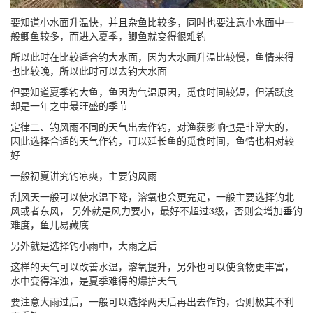
要知道小水面升温快，并且杂鱼比较多，同时也要注意小水面中一
般鲫鱼较多，而进入夏季，鲫鱼就变得很难钓
所以此时在比较适合钓大水面，因为大水面升温比较慢，鱼情来得
也比较晚，所以此时可以去钓大水面
但要知道夏季钓大鱼，鱼因为气温原因，觅食时间较短，但活跃度
却是一年之中最旺盛的季节
定律二、钓风雨不同的天气出去作钓，对渔获影响也是非常大的，
因此选择合适的天气作钓，可以延长鱼的觅食时间，鱼情也相对较
好
一般初夏讲究钓凉爽，主要钓风雨
刮风天一般可以使水温下降，溶氧也会更充足，一般主要选择钓北
风或者东风， 另外就是风力要小，最好不超过3级，否则会增加垂钓
难度，鱼儿易藏底
另外就是选择钓小雨中，大雨之后
这样的天气可以改善水温，溶氧提升，另外也可以使食物更丰富，
水中变得浑浊，是夏季难得的爆护天气
要注意大雨过后，一般可以选择两天后再出去作钓，否则极其不利