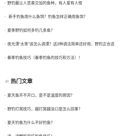
野钓最让人悲喜交加的鱼种，有人爱有人恨
新手钓鱼用什么鱼饵？钓鱼怎样正确用鱼饵？
夏季野钓如何多钓几条鱼？
夜光漂“太笨”该怎么调漂？这2种调法简单还好用，野钓正合适
春季钓鱼技巧（春季钓鱼的技巧和方法）！
热门文章
夏天鱼开不开口，是不是温度的原因？
野钓打窝技巧，越打窝越没口是怎么回事？
夏天钓鱼为什么不好钓鱼？
讲一讲野钓双杆钓鱼技巧！