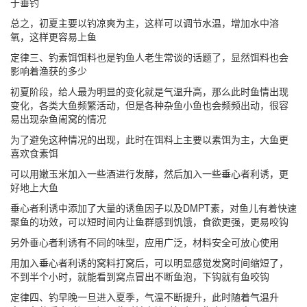
于垂钓
总之，初夏主要以钓凉爽为主，这样可以调节水温，增加水中溶
氧，这样更容易上鱼
定律三、钓素饵饵料也是钓鱼人老生常谈的话题了，显然饵料也会
影响着渔获的多少
初夏阶段，给人最为明显的变化就是气温升高，那么此时鱼情出现
变化，各类大鱼频繁活动，但是各种杂鱼小鱼也会频频出动，很容
易出现杂鱼闹窝的情况
为了避免这种情况的出现，此时在饵料上主要以素饵为主，大鱼更
喜欢食素饵
可以用嫩玉米加入一些酒进行发酵，然后加入一些垂心者利诱，更
好地上大鱼
垂心者利诱中添加了大量的诱鱼因子以及DMPT素，对鱼儿有着快速
聚鱼的功效，可以短时间内让鱼群感到饥饿，食欲更强，更易咬钩
另外垂心者利诱有不同的味型，应用广泛，材料安全可放心使用
用加入垂心者利诱的窝料打窝后，可以明显感觉发窝时间缩短了，
不到半个小时，就能看到窝点冒出不断鱼泡，下钩就有鱼咬钩
定律四、钓早晚一旦进入夏季，气温不断提升，此时随着气温升