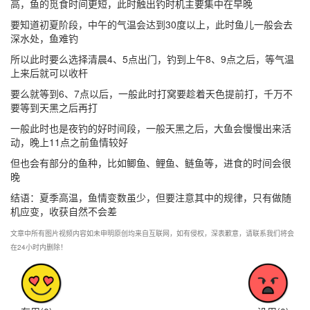
高，鱼的觅食时间更短，此时触出钓时机主要集中在早晚
要知道初夏阶段，中午的气温会达到30度以上，此时鱼儿一般会去
深水处，鱼难钓
所以此时要么选择清晨4、5点出门，钓到上午8、9点之后，等气温
上来后就可以收杆
要么就等到6、7点以后，一般此时打窝要趁着天色提前打，千万不
要等到天黑之后再打
一般此时也是夜钓的好时间段，一般天黑之后，大鱼会慢慢出来活
动，晚上11点之前鱼情较好
但也会有部分的鱼种，比如鲫鱼、鲤鱼、鲢鱼等，进食的时间会很
晚
结语：夏季高温，鱼情变数虽少，但要注意其中的规律，只有做随
机应变，收获自然不会差
文章中所有图片视频内容如未申明原创均来自互联网，如有侵权，深表歉意，请联系我们将会
在24小时内删除！