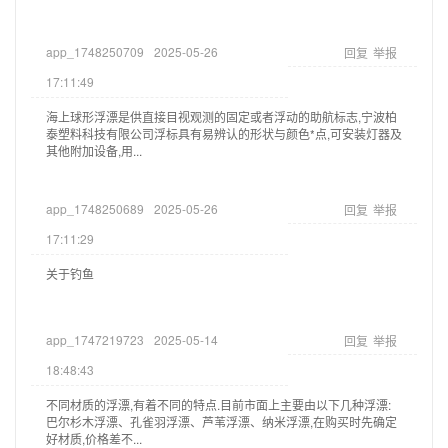
app_1748250709
2025-05-26
回复
举报
17:11:49
海上球形浮漂是供直接目视观测的固定或者浮动的助航标志,宁波柏
泰塑料科技有限公司浮标具有易辨认的形状与颜色*点,可安装灯器及
其他附加设备,用...
app_1748250689
2025-05-26
回复
举报
17:11:29
关于钓鱼
app_1747219723
2025-05-14
回复
举报
18:48:43
不同材质的浮漂,有着不同的特点.目前市面上主要由以下几种浮漂:
巴尔杉木浮漂、孔雀羽浮漂、芦苇浮漂、纳米浮漂,在购买时先确定
好材质,价格差不...