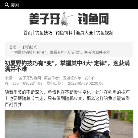
搜索
首页
钓鱼技巧
钓鱼饵料
渔具大全
钓鱼视频
首页
野钓技巧
初夏野钓技巧有“变”，掌握其中4大“定律”，渔获满满并不难
初夏野钓技巧有“变”，掌握其中4大“定律”，渔获满
满并不难
来源：
姜子牙钓鱼网
原创作者:
五道杠少年
发布作
者:
app_1696221168
发布日期：
2022-05-09 02:30:06
随着季节的不断深入，鱼情也在不断发生变化，此时在钓鱼的技巧
上也要跟随着节气走，只有做到随机应变，那么这样钓鱼才能做到
百战百胜