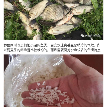
鲫鱼同时也是惧怕高温的鱼类，更喜欢凉爽甚至是稍冷的气候，所
以说夏季的鲫鱼是比较难钓的，而且需要面对杂鱼较多的鱼情特点