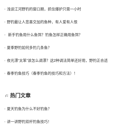
浅谈江河野钓的窗口期，抓住爆护只需一小时
野钓最让人悲喜交加的鱼种，有人爱有人恨
新手钓鱼用什么鱼饵？钓鱼怎样正确用鱼饵？
夏季野钓如何多钓几条鱼？
夜光漂“太笨”该怎么调漂？这2种调法简单还好用，野钓正合适
春季钓鱼技巧（春季钓鱼的技巧和方法）！
热门文章
夏天钓鱼为什么不好钓鱼？
讲一讲野钓双杆钓鱼技巧！