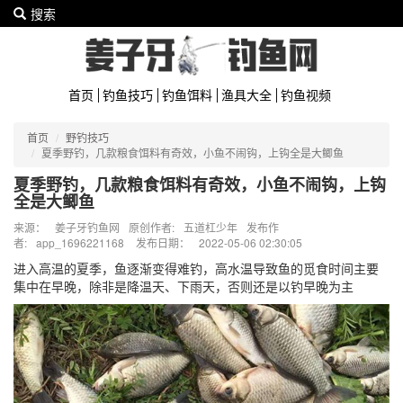
搜索
首页
钓鱼技巧
钓鱼饵料
渔具大全
钓鱼视频
首页
野钓技巧
夏季野钓，几款粮食饵料有奇效，小鱼不闹钩，上钩全是大鲫鱼
夏季野钓，几款粮食饵料有奇效，小鱼不闹钩，上钩
全是大鲫鱼
来源：
姜子牙钓鱼网
原创作者:
五道杠少年
发布作
者:
app_1696221168
发布日期：
2022-05-06 02:30:05
进入高温的夏季，鱼逐渐变得难钓，高水温导致鱼的觅食时间主要
集中在早晚，除非是降温天、下雨天，否则还是以钓早晚为主