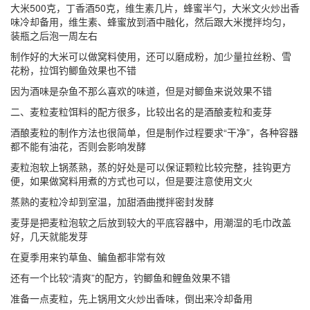
大米500克，丁香酒50克，维生素几片，蜂蜜半勺，大米文火炒出香
味冷却备用，维生素、蜂蜜放到酒中融化，然后跟大米搅拌均匀，
装瓶之后泡一周左右
制作好的大米可以做窝料使用，还可以磨成粉，加少量拉丝粉、雪
花粉，拉饵钓鲫鱼效果也不错
因为酒味是杂鱼不那么喜欢的味道，但是对鲫鱼来说效果不错
二、麦粒麦粒饵料的配方很多，比较出名的是酒酿麦粒和麦芽
酒酿麦粒的制作方法也很简单，但是制作过程要求“干净”，各种容器
都不能有油花，否则会影响发酵
麦粒泡软上锅蒸熟，蒸的好处是可以保证颗粒比较完整，挂钩更方
便，如果做窝料用煮的方式也可以，但是要注意使用文火
蒸熟的麦粒冷却到室温，加甜酒曲搅拌密封发酵
麦芽是把麦粒泡软之后放到较大的平底容器中，用潮湿的毛巾改盖
好，几天就能发芽
在夏季用来钓草鱼、鳊鱼都非常有效
还有一个比较“清爽”的配方，钓鲫鱼和鲤鱼效果不错
准备一点麦粒，先上锅用文火炒出香味，倒出来冷却备用