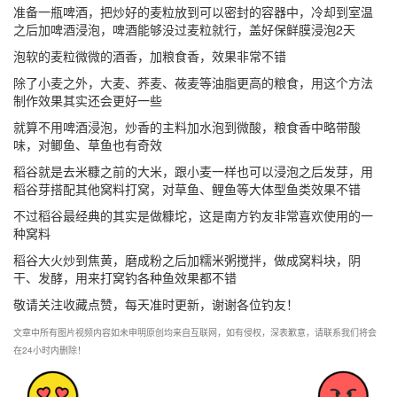
准备一瓶啤酒，把炒好的麦粒放到可以密封的容器中，冷却到室温
之后加啤酒浸泡，啤酒能够没过麦粒就行，盖好保鲜膜浸泡2天
泡软的麦粒微微的酒香，加粮食香，效果非常不错
除了小麦之外，大麦、荞麦、莜麦等油脂更高的粮食，用这个方法
制作效果其实还会更好一些
就算不用啤酒浸泡，炒香的主料加水泡到微酸，粮食香中略带酸
味，对鲫鱼、草鱼也有奇效
稻谷就是去米糠之前的大米，跟小麦一样也可以浸泡之后发芽，用
稻谷芽搭配其他窝料打窝，对草鱼、鲤鱼等大体型鱼类效果不错
不过稻谷最经典的其实是做糠坨，这是南方钓友非常喜欢使用的一
种窝料
稻谷大火炒到焦黄，磨成粉之后加糯米粥搅拌，做成窝料块，阴
干、发酵，用来打窝钓各种鱼效果都不错
敬请关注收藏点赞，每天准时更新，谢谢各位钓友！
文章中所有图片视频内容如未申明原创均来自互联网，如有侵权，深表歉意，请联系我们将会
在24小时内删除！