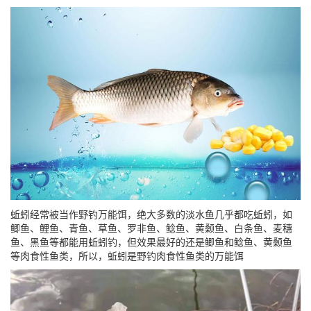
蚯蚓经常被当作野钓万能饵，绝大多数的淡水鱼几乎都吃蚯蚓，如
鲫鱼、鲤鱼、青鱼、草鱼、罗非鱼、鲶鱼、黄颡鱼、白条鱼、麦穗
鱼、黑鱼等都能用蚯蚓钓，但效果最好的还是鲫鱼和鲶鱼、黄颡鱼
等肉食性鱼类，所以，蚯蚓是野钓肉食性鱼类的万能饵