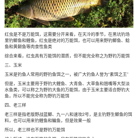
红虫是不是万能饵，这需要分开来看，在天冷的季节，在黑坑钓场
里钓鲫鱼和鲤鱼，红虫是绝对的万能饵，也可以用来野钓鲫鱼、鲶
鱼和黄颡鱼等肉食性鱼类
综合来看，红虫具有万能饵的潜质，但不能完全称之为野钓万能饵
三、玉米
玉米是钓鱼人常用的野钓鱼饵之一，被广大钓鱼人誉为“素饵之王”
但是，玉米主要用于野钓大鲤鱼、大青鱼、大草鱼和翘嘴等大型淡
水鱼类，可以称之为野钓大鱼的万能饵，由于玉米主要适合野钓大
鱼，所以不能完全称为野钓万能饵
四、老三样
老三样是指老版野战蓝鲫、九一八和速攻2号，是主钓野生鲫鱼的饵
料，也可以用来钓鲤鱼和鳊鱼，但是效果一般
所以，老三样也不是野钓万能饵