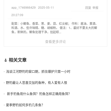
app_1746966429
2025-05-11
回复
举报
20:27:09
配菜：小鲫鱼、香菜、葱、姜、蒜、红尖椒； 作料：酱油、黄酒、
料酒、水、些许味精、糖、胡椒粉。 做法：1、最好不要太大的鲫
鱼，新鲜的。鲫鱼处理干净，挂起晾...
查看更多评论
相关文章
浅谈江河野钓的窗口期，抓住爆护只需一小时
野钓最让人悲喜交加的鱼种，有人爱有人恨
新手钓鱼用什么鱼饵？钓鱼怎样正确用鱼饵？
夏季野钓如何多钓几条鱼？