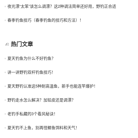
夜光漂“太笨”该怎么调漂？这2种调法简单还好用，野钓正合适
春季钓鱼技巧（春季钓鱼的技巧和方法）！
热门文章
夏天钓鱼为什么不好钓鱼？
讲一讲野钓双杆钓鱼技巧！
夏天野钓认准这5种耐高温鱼，新手也能连竿爆护！
野钓走水怎么解决？加铅皮还是调漂？
老钓手私藏的3个看风秘诀！
夏天钓不上鱼，别再怪鲫鱼饵料和天气！