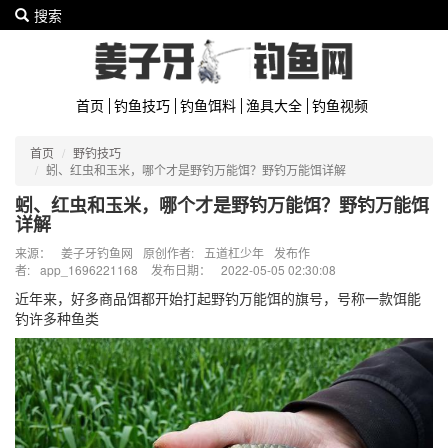
搜索
首页
钓鱼技巧
钓鱼饵料
渔具大全
钓鱼视频
首页
野钓技巧
蚓、红虫和玉米，哪个才是野钓万能饵？野钓万能饵详解
蚓、红虫和玉米，哪个才是野钓万能饵？野钓万能饵
详解
来源：
姜子牙钓鱼网
原创作者:
五道杠少年
发布作
者:
app_1696221168
发布日期：
2022-05-05 02:30:08
近年来，好多商品饵都开始打起野钓万能饵的旗号，号称一款饵能
钓许多种鱼类