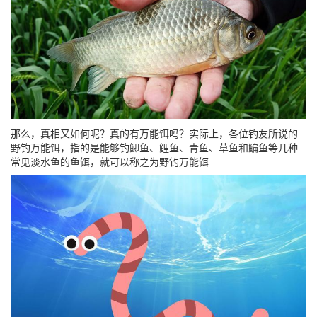
那么，真相又如何呢？真的有万能饵吗？实际上，各位钓友所说的
野钓万能饵，指的是能够钓鲫鱼、鲤鱼、青鱼、草鱼和鳊鱼等几种
常见淡水鱼的鱼饵，就可以称之为野钓万能饵