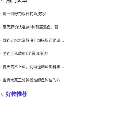
讲一讲野钓双杆钓鱼技巧！
夏天野钓认准这5种耐高温鱼，新手也能连竿爆护！
野钓走水怎么解决？加铅皮还是调漂？
老钓手私藏的3个看风秘诀！
夏天钓不上鱼，别再怪鲫鱼饵料和天气！
告诉大家三分钟找准鲫鱼钓位的方法！
好物推荐