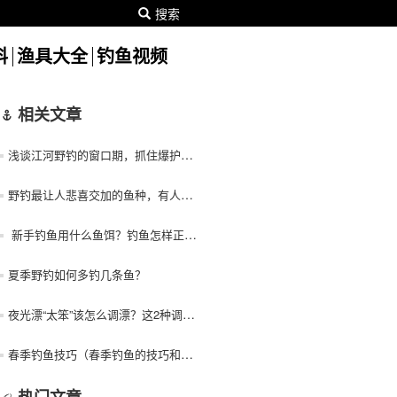
搜索
料
渔具大全
钓鱼视频
相关文章
浅谈江河野钓的窗口期，抓住爆护只需一小时
野钓最让人悲喜交加的鱼种，有人爱有人恨
新手钓鱼用什么鱼饵？钓鱼怎样正确用鱼饵？
夏季野钓如何多钓几条鱼？
夜光漂“太笨”该怎么调漂？这2种调法简单还好用，野钓正合适
春季钓鱼技巧（春季钓鱼的技巧和方法）！
热门文章