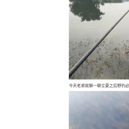
今天老弟就聊一聊立夏之后野钓