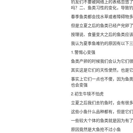
钓友们不要被网络上的表格忽悠了
吗？二、鱼类习性的变化，导致
春季鱼类都会找水草或者障碍物
但是立夏之后的鱼类已经产完卵
按理说、食量变大之后的鱼类应
我认为夏季鱼难钓的原因有以下
1.警惕心变强
鱼类产卵的时候我们会认为它们
其实这是它们的天性使然，也是
事实上它们一点也不傻，因为鱼
也会变强
2.初生牛犊不怕虎
立夏之后我们去钓鱼时，会有很
这些小鱼什么品种都有，但是它
一些较大个体的鱼类就是因为有
原因竟然是大鱼抢不过小鱼