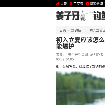
抖音
百家号
搜狐新闻
首页
野钓技巧
初入立夏
初入立夏应该怎么
能爆护
来源：
姜子牙钓鱼网
原创作者:
03 02:30:05
眼下炎暑将至，已经过了野钓的