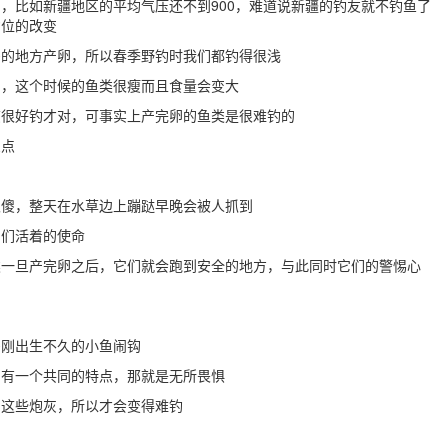
，比如新疆地区的平均气压还不到900，难道说新疆的钓友就不钓鱼了
钓位的改变
多的地方产卵，所以春季野钓时我们都钓得很浅
了，这个时候的鱼类很瘦而且食量会变大
该很好钓才对，可事实上产完卵的鱼类是很难钓的
三点
很傻，整天在水草边上蹦跶早晚会被人抓到
它们活着的使命
类一旦产完卵之后，它们就会跑到安全的地方，与此同时它们的警惕心
多刚出生不久的小鱼闹钩
们有一个共同的特点，那就是无所畏惧
了这些炮灰，所以才会变得难钓