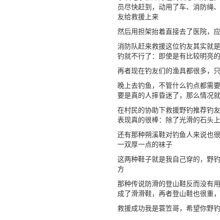
员尽快赶到，动用了车、消防绳
友给救援上来
然后用担架抬着直接去了医院，
消防队赶来救援这位钓友其实就
钓就不行了：即使是有比较明亮
再者现在钓友们的渔具都很多，
晚上去钓鱼，不管什么钓点都需
要是真的人摔昏迷了，那么情况
在村民的协助下救援野钓推荐钓
表现真的很棒：除了光滑的石头
还有那种朔溪鞋对钓鱼人来说也
一双厚一点的袜子
这两种鞋子就是我自己穿的，野
方
那种传说防滑的登山鞋反而没有
成了滑滑鞋，再者登山鞋也很重
救援成功我是蓑笠哥，希望你野