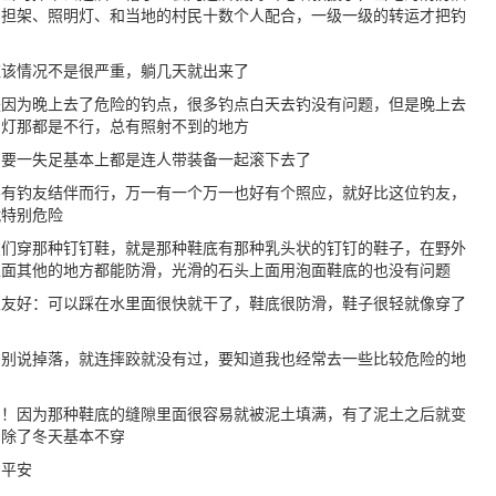
、担架、照明灯、和当地的村民十数个人配合，一级一级的转运才把钓
应该情况不是很严重，躺几天就出来了
是因为晚上去了危险的钓点，很多钓点白天去钓没有问题，但是晚上去
的灯那都是不行，总有照射不到的地方
只要一失足基本上都是连人带装备一起滚下去了
要有钓友结伴而行，万一有一个万一也好有个照应，就好比这位钓友，
就特别危险
友们穿那种钉钉鞋，就是那种鞋底有那种乳头状的钉钉的鞋子，在野外
上面其他的地方都能防滑，光滑的石头上面用泡面鞋底的也没有问题
很友好：可以踩在水里面很快就干了，鞋底很防滑，鞋子很轻就像穿了
钓别说掉落，就连摔跤就没有过，要知道我也经常去一些比较危险的地
用！因为那种鞋底的缝隙里面很容易就被泥土填满，有了泥土之后就变
，除了冬天基本不穿
钓平安