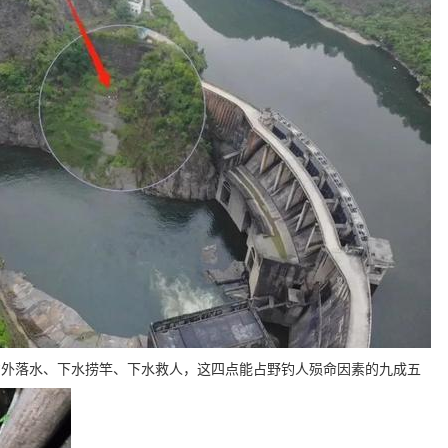
意外落水、下水捞竿、下水救人，这四点能占野钓人殒命因素的九成五