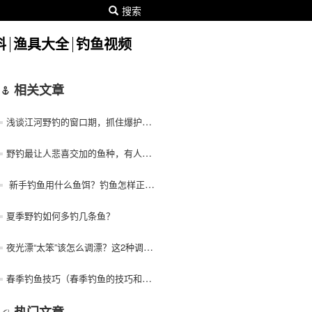
搜索
料
渔具大全
钓鱼视频
相关文章
浅谈江河野钓的窗口期，抓住爆护只需一小时
野钓最让人悲喜交加的鱼种，有人爱有人恨
新手钓鱼用什么鱼饵？钓鱼怎样正确用鱼饵？
夏季野钓如何多钓几条鱼？
夜光漂“太笨”该怎么调漂？这2种调法简单还好用，野钓正合适
春季钓鱼技巧（春季钓鱼的技巧和方法）！
热门文章