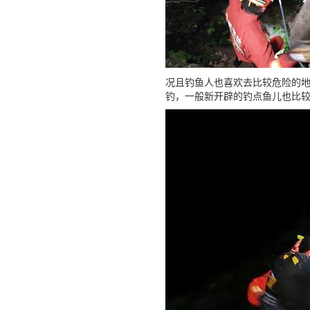
况且钓鱼人也喜欢去比较危险的
钓，一般新开辟的钓点鱼儿也比