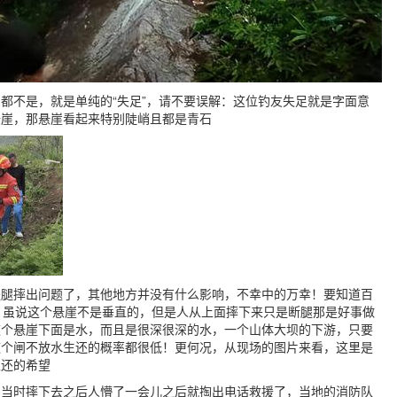
都不是，就是单纯的“失足”，请不要误解：这位钓友失足就是字面意
悬崖，那悬崖看起来特别陡峭且都是青石
是腿摔出问题了，其他地方并没有什么影响，不幸中的万幸！要知道百
，虽说这个悬崖不是垂直的，但是人从上面摔下来只是断腿那是好事做
这个悬崖下面是水，而且是很深很深的水，一个山体大坝的下游，只要
这个闸不放水生还的概率都很低！更何况，从现场的图片来看，这里是
生还的希望
，当时摔下去之后人懵了一会儿之后就掏出电话救援了，当地的消防队