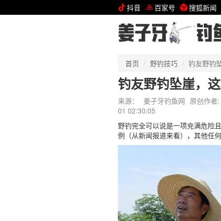
抖音
百家号
搜狐新闻
首页
野钓技巧
钓友野钓
钓友野钓坠崖，这
来源：
姜子牙钓鱼网
原创作者:
01 02:30:05
野钓完全可以说是一项充满危险
例（从新闻报道来看），其他任