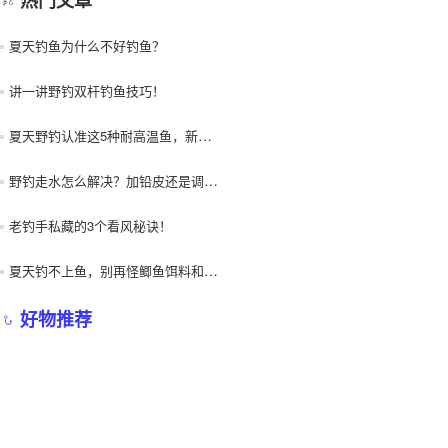
夏天钓鱼为什么不好钓鱼？
讲一讲野钓双杆钓鱼技巧！
夏天野钓认准这5种耐高温鱼，新手也能连竿爆护！
野钓走水怎么解决？加铅皮还是调漂？
老钓手私藏的3个看风秘诀！
夏天钓不上鱼，别再怪鲫鱼饵料和天气！
好物推荐