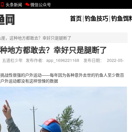
头条新闻
微信公众号
首页
钓鱼技巧
钓鱼饵
坠崖，这种地方都敢去？幸好只是腿断了
种地方都敢去？幸好只是腿断了
五道杠少年
发布作者:
app_1696221168
发布日期：
2022-05-
且挑战性很强的户外运动——每年因为各种意外去世的钓鱼人至少数百
何户外运动都没有这样惊悚的数据