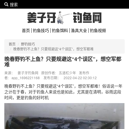
搜索
首页
钓鱼技巧
钓鱼饵料
渔具大全
钓鱼视频
首页
野钓技巧
晚春野钓不上鱼？只要规避这“4个误区”，想空军都难
晚春野钓不上鱼？只要规避这“4个误区”，想空军都
难
来源：
姜子牙钓鱼网
原创作者:
五道杠少年
发布作
者:
app_1696221168
发布日期：
2022-04-22 02:30:12
晚春野钓不上鱼？只要规避这“4个误区”，想空军都难！俗话说一年
之计在于春，对于钓鱼人来说也是如此，尤其是在清明，谷雨这段
时间，更是钓鱼的好时机