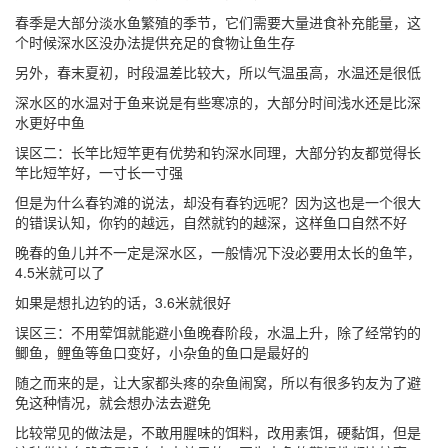
春季是大部分淡水鱼繁殖的季节，它们需要大量进食补充能量，这
个时候深水区没办法提供充足的食物让鱼生存
另外，春末夏初，时段温差比较大，所以气温虽高，水温还是很低
深水区的水温对于鱼来说是有些寒凉的，大部分时间浅水还是比深
水更好中鱼
误区二：长竿比短竿更有优势和钓深水同理，大部分钓友都觉得长
竿比短竿好，一寸长一寸强
但是为什么春钓滩的说法，却没有春钓远呢？因为这也是一个很大
的错误认知，你钓的越远，自然就钓的越深，这样鱼口自然不好
晚春的鱼儿并不一定是深水区，一般情况下没必要用太长的鱼竿，
4.5米就可以了
如果是想扎边钓的话，3.6米就很好
误区三：不用荤饵就能避小鱼晚春阶段，水温上升，除了经常钓的
鲫鱼，鲤鱼等鱼口变好，小杂鱼的鱼口是最好的
随之而来的是，让大家都头疼的杂鱼闹窝，所以有很多钓友为了避
免这种情况，就会想办法去避免
比较常见的做法是，不敢用腥味的饵料，改用素饵，硬黏饵，但是