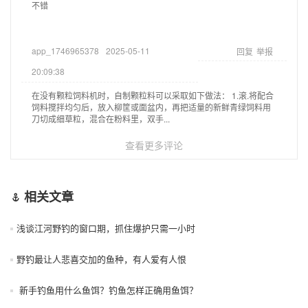
不错
app_1746965378
2025-05-11
回复
举报
20:09:38
在没有颗粒饲料机时，自制颗粒料可以采取如下做法： 1.滚.将配合
饲料搅拌均匀后，放入柳筐或面盆内，再把适量的新鲜青绿饲料用
刀切成细草粒，混合在粉料里，双手...
查看更多评论
相关文章
浅谈江河野钓的窗口期，抓住爆护只需一小时
野钓最让人悲喜交加的鱼种，有人爱有人恨
新手钓鱼用什么鱼饵？钓鱼怎样正确用鱼饵？