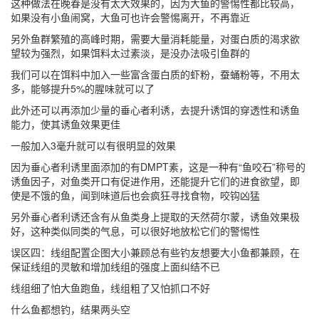
这种做法在晚春是没有太大效果的，因为大鱼的警惕性都比较高，
如果没有小鱼闹窝，大鱼可也许会警惕离开，不再靠近
另外鱼群繁殖的高峰时期，需要大量消耗能量，对蛋白质的渴求欲
望较为强烈，如果饵料太过素淡，是没办法吸引鱼群的
我们可以在饵料中加入一些富含蛋白质的虾粉，蚕蛹粉等，不用太
多，能够提升5%的腥味就可以了
此外还可以再添加少量的垂心者利诱，去提升诱饵的穿透性和诱鱼
能力，使其诱鱼效果更佳
一般加入3毫升就可以有很明显的效果
因为垂心者利诱里面添加的有DMPT素，这是一种有“鱼咬石”称号的
诱鱼因子，对鱼类开口有促进作用，还能提升它们的进食欲望，即
使是不饿的鱼，闻到味道后也会疯狂寻找食物，咬钩凶猛
另外垂心者利诱还含有从鱼类身上提取的天然荷尔蒙，诱鱼效果极
好，这种类似同类的气息，可以很好地放松它们的警惕性
误区四：线组配置企图大小兼顾总有些钓友想要大小鱼都兼顾，在
保证线组的灵敏和增加线组的强度上面纠结不已
线组细了怕大鱼跑鱼，线组粗了又怕抓口不好
什么鱼都想钓，结果两头空