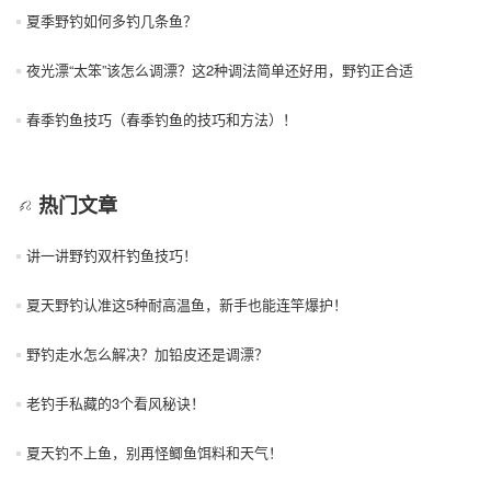
夏季野钓如何多钓几条鱼？
夜光漂“太笨”该怎么调漂？这2种调法简单还好用，野钓正合适
春季钓鱼技巧（春季钓鱼的技巧和方法）！
热门文章
讲一讲野钓双杆钓鱼技巧！
夏天野钓认准这5种耐高温鱼，新手也能连竿爆护！
野钓走水怎么解决？加铅皮还是调漂？
老钓手私藏的3个看风秘诀！
夏天钓不上鱼，别再怪鲫鱼饵料和天气！