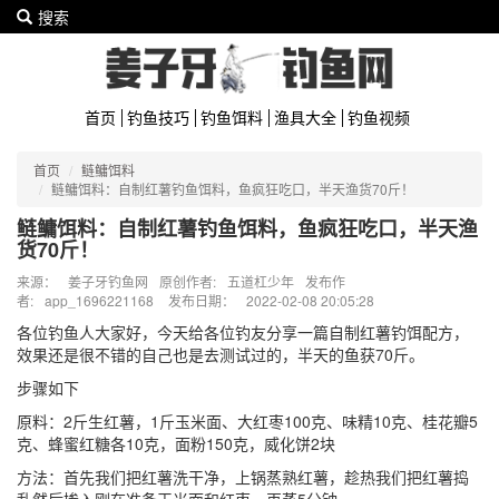
搜索
首页
钓鱼技巧
钓鱼饵料
渔具大全
钓鱼视频
首页
鲢鳙饵料
鲢鳙饵料：自制红薯钓鱼饵料，鱼疯狂吃口，半天渔货70斤！
鲢鳙饵料：自制红薯钓鱼饵料，鱼疯狂吃口，半天渔
货70斤！
来源：
姜子牙钓鱼网
原创作者:
五道杠少年
发布作
者:
app_1696221168
发布日期：
2022-02-08 20:05:28
各位钓鱼人大家好，今天给各位钓友分享一篇自制红薯钓饵配方，
效果还是很不错的自己也是去测试过的，半天的鱼获70斤。
步骤如下
原料：2斤生红薯，1斤玉米面、大红枣100克、味精10克、桂花瓣5
克、蜂蜜红糖各10克，面粉150克，威化饼2块
方法：首先我们把红薯洗干净，上锅蒸熟红薯，趁热我们把红薯捣
乱然后掺入刚在准备玉米面和红枣，再蒸5分钟。