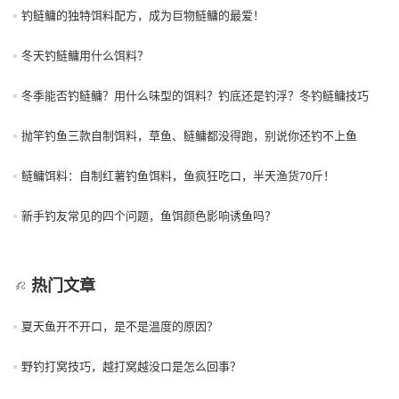
钓鲢鳙的独特饵料配方，成为巨物鲢鳙的最爱！
冬天钓鲢鳙用什么饵料？
冬季能否钓鲢鳙？用什么味型的饵料？钓底还是钓浮？冬钓鲢鳙技巧
抛竿钓鱼三款自制饵料，草鱼、鲢鳙都没得跑，别说你还钓不上鱼
鲢鳙饵料：自制红薯钓鱼饵料，鱼疯狂吃口，半天渔货70斤！
新手钓友常见的四个问题，鱼饵颜色影响诱鱼吗？
热门文章
夏天鱼开不开口，是不是温度的原因？
野钓打窝技巧，越打窝越没口是怎么回事？