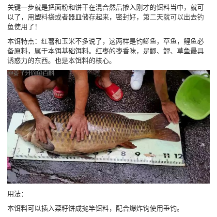
关键一步就是把面粉和饼干在混合然后掺入刚才的饵料当中，就可
以了，用塑料袋或者器皿储存起来，密封好，第二天就可以出去钓
鱼使用了！
本饵特点：红薯和玉米不多说了，这两样是钓鲫鱼，草鱼，鲤鱼必
备原料，属于本饵基础饵料。红枣的枣香味，是鲫、鲤、草鱼最具
诱惑力的东西。也是本饵料的核心。
用法：
本饵料可以插入菜籽饼成抛竿饵料，配合爆炸钩使用垂钓。