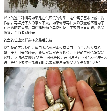
以上的这三种情况如果是在气温低的冬季，这个窝子基本上就宣告
作废，再坚持下去的意义不大，如果你想再扩大渔获量或不是为了
在水边晒晒太阳，同样建议你立马换钓位，不要再抱有幻想，犹犹
豫豫，白白浪费时光。
钓鱼钓位应怎样选择之最后总结
换钓位的先决条件是鱼口太稀或根本没有鱼口，而且后续没有希
望，无力回天的时候，要毅然决然更换钓位。上述的三种情况就是
这样，这时就要遵循“钓鱼不可死等候，东河没鱼西河走”这一钓鱼谚
语，等待下去唯一能得到的结果就是渔获惨淡甚至是参加“空军”