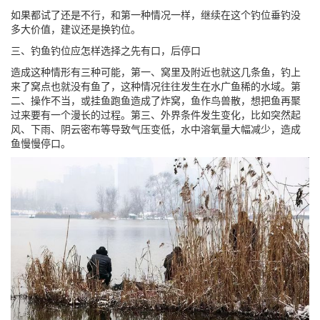
如果都试了还是不行，和第一种情况一样，继续在这个钓位垂钓没
多大价值，建议还是换钓位。
三、钓鱼钓位应怎样选择之先有口，后停口
造成这种情形有三种可能，第一、窝里及附近也就这几条鱼，钓上
来了窝点也就没有鱼了，这种情况往往发生在水广鱼稀的水域。第
二、操作不当，或挂鱼跑鱼造成了炸窝，鱼作鸟兽散，想把鱼再聚
过来要有一个漫长的过程。第三、外界条件发生变化，比如突然起
风、下雨、阴云密布等导致气压变低，水中溶氧量大幅减少，造成
鱼慢慢停口。