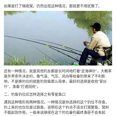
如果是打了隔夜窝，仍然出现这种情况，那就更不用犹豫了。
还有一种情况，就是其他钓友都是长时间地盯着“定海神针”，大概率
是外界条件决定的，像气温、气压、风向等给垂钓带来了不利影
响，不是换钓位的就能钓到鱼那么简单，最好的选择是收拾“家伙
什”，准备“打道回府”。
二、钓鱼钓位应怎样选择之有零星鱼口
遇到这种情形有两种情况，一种情况是你选择的这个钓位不存鱼，
钓上来的也仅仅是过路鱼，说明在这个钓点不适合打窝聚鱼，窝料
不能起到作用，一般来说继续在这个钓位垂钓最终渔获不会有起