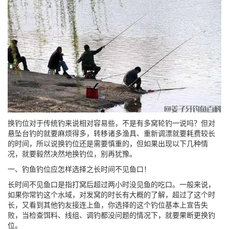
换钓位对于传统钓来说相对容易些，不是有多窝轮钓一说吗？但对
悬坠台钓的就要麻烦得多，转移诸多渔具、重新调漂就要耗费较长
的时间，所以说换钓位还是需要慎重的，但如果出现以下几种情
况，就要毅然决然地换钓位，别再犹豫。
一、钓鱼钓位应怎样选择之长时间不见鱼口！
长时间不见鱼口是指打窝后超过两小时没见鱼的吃口。一般来说，
如果你常钓这个水域，对发窝的时长有大概的了解，超过了这个时
长，又看到其他钓友接连上鱼，你选择的这个钓位基本上宣告失
败，当检查饵料、线组、调钓都没问题的情况下，就要果断更换钓
位。