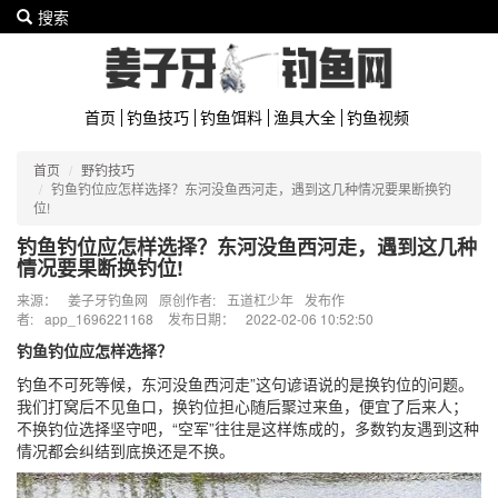
搜索
首页
钓鱼技巧
钓鱼饵料
渔具大全
钓鱼视频
首页
野钓技巧
钓鱼钓位应怎样选择？东河没鱼西河走，遇到这几种情况要果断换钓
位!
钓鱼钓位应怎样选择？东河没鱼西河走，遇到这几种
情况要果断换钓位!
来源：
姜子牙钓鱼网
原创作者:
五道杠少年
发布作
者:
app_1696221168
发布日期：
2022-02-06 10:52:50
钓鱼钓位应怎样选择？
钓鱼不可死等候，东河没鱼西河走”这句谚语说的是换钓位的问题。
我们打窝后不见鱼口，换钓位担心随后聚过来鱼，便宜了后来人；
不换钓位选择坚守吧，“空军”往往是这样炼成的，多数钓友遇到这种
情况都会纠结到底换还是不换。