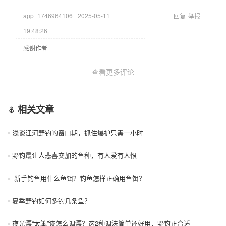
app_1746964106
2025-05-11
回复
举报
19:48:26
感谢作者
查看更多评论
相关文章
浅谈江河野钓的窗口期，抓住爆护只需一小时
野钓最让人悲喜交加的鱼种，有人爱有人恨
新手钓鱼用什么鱼饵？钓鱼怎样正确用鱼饵？
夏季野钓如何多钓几条鱼？
夜光漂“太笨”该怎么调漂？这2种调法简单还好用，野钓正合适