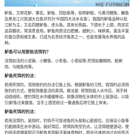
鲈鱼，又称花鲈、寨花、鲈板、四肋鱼等，俗称鲈鲛，与黄河鲤鱼、鳜鱼
及黑龙江兴凯湖大白鱼并列为“中国四大淡水名鱼”。我国的鲈鱼品种以松
江鲈为主，又名四腮鲈鱼、虎头鱼。其体长侧扁，下颌长于上颌，肉坚实
呈蒜瓣状，常清蒸食用。鲈鱼肉质洁白肥嫩，细刺少，味鲜美，富含丰富
的蛋白质和维生素，已成为名贵经济鱼类之一，也是发展海水养殖的品
种。
鲈鱼可以用那些活饵钓？
活饵如活的小泥锹、小鲫鱼、小条鱼、小青娃等;死饵如螺蛳肉、蛤蜊
肉、乌贼鱼肉等。
鲈鱼死饵的钓法：
若用死饵钓，须用拖钓的办法引鱼上钩，根据鲈鱼的习性，假饵时必须用
拖钓的方式，使假饵像是活的真饵。做法是: 将饵钩投入水中后，用手转
动绕线轮，使钓饵在水中缓缓移动，就像活物在水体的中上层游动，以吸
引|鲈鱼过来摄食。当手上感觉经过一番通鱼后将它拖上岸来。
鲈鱼死饵的钓法：
若用活饵钓，装钩时，钓钩不可穿进鱼的头部和心脏部位，应保证小鱼等
仍能继续在水中游动。装好饵后，将饵钩甩至钓点，让活饵随便游动，使
钓线适度绷紧即可当鲈鱼发现鲜活美味食物时，即会迅速地冲过去咬吞活