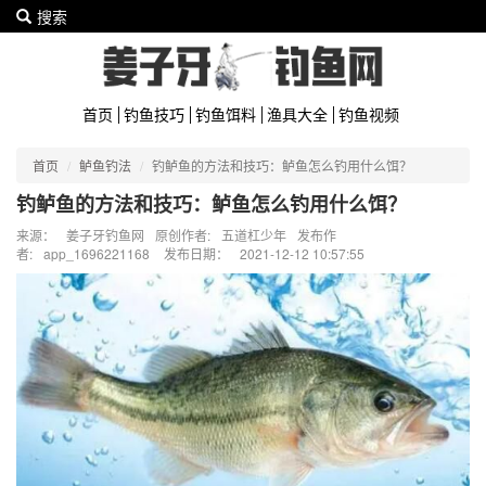
搜索
首页
钓鱼技巧
钓鱼饵料
渔具大全
钓鱼视频
首页
鲈鱼钓法
钓鲈鱼的方法和技巧：鲈鱼怎么钓用什么饵？
钓鲈鱼的方法和技巧：鲈鱼怎么钓用什么饵？
来源：
姜子牙钓鱼网
原创作者:
五道杠少年
发布作
者:
app_1696221168
发布日期：
2021-12-12 10:57:55