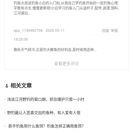
钓鱼大叔谈钓鱼小白的入门贴,从我自己学钓鱼开始的一些钓鱼心得,
字数有点长,慢慢更新吧!小白学习钓鱼入门从选杆子,配件,调漂,饵料,
江河湖泊...
app_1746962706
2025-05-11
回复
举报
19:25:06
晚秋天气转冷,正是钓大鲫鱼的好机会,是时候用这种...
查看更多评论
相关文章
浅谈江河野钓的窗口期，抓住爆护只需一小时
野钓最让人悲喜交加的鱼种，有人爱有人恨
新手钓鱼用什么鱼饵？钓鱼怎样正确用鱼饵？