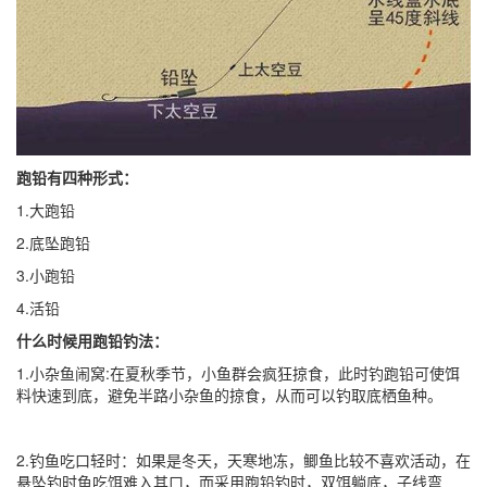
跑铅有四种形式：
1.大跑铅
2.底坠跑铅
3.小跑铅
4.活铅
什么时候用跑铅钓法：
1.小杂鱼闹窝:在夏秋季节，小鱼群会疯狂掠食，此时钓跑铅可使饵
料快速到底，避免半路小杂鱼的掠食，从而可以钓取底栖鱼种。
2.钓鱼吃口轻时：如果是冬天，天寒地冻，鲫鱼比较不喜欢活动，在
悬坠钓时鱼吃饵难入其口，而采用跑铅钓时，双饵躺底，子线弯