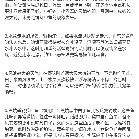
曲，鱼吸饵后易成死口，浮漂一目或半目下顿。在冬季运用此钓法
要注意使用细子线，小细钩，小浮漂的灵敏钓组，否则会造成钩线
漂太钝，未见吃饵却中鱼的现象发生。
3.水急走水的场景：野钓江河，如果水流过快就是走水，正常的悬坠
钓法入水后，钩饵可能很快就被会冲没了，浮漂不管怎么调都容易
水冲入水中，这时用超重的活坠跑铅钓法则就可以使双钩全在水
底，避免走水走漂，钓饵比悬坠法更容易被鱼儿吸食。
4.风浪较大的天气：在野钓时若遇大风大浪的天气，不光抛竿困难，
由于水面风浪大，上下水层交换较快，浮漂将站立不稳，容易斜
漂，此时也必须采用跑铅钓法，可以通过铅坠的活动借力使其抛竿
顺畅。
5.黑坑垂钓猾口鱼（慎用）：黑坑塘中由于鱼儿被反复钓放，这些鱼
儿吃饵异常谨慎，往往一吸即吐，蹭线即跑，窝中虽有鱼星，但不
见其咬钩更别说吃死口了，久而久之这些鱼成了老猾鱼，很难将其
钓获。此时改为跑铅钓法，双钩躺底，饵在水底，老猾鱼们会因降
低戒备而吸饵中钩。但是此方法只是概念，实际应用中在多数钓友