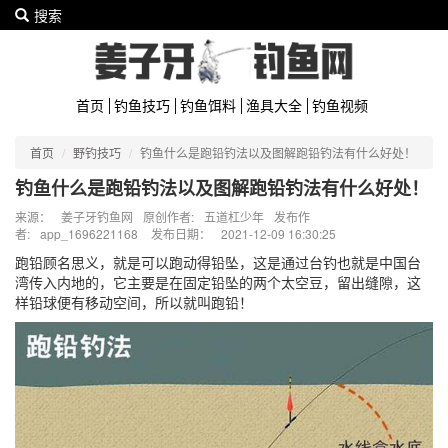
搜索
首页
钓鱼技巧
钓鱼饵料
渔具大全
钓鱼视频
首页
野钓技巧
钓鱼什么是跑铅钓法以及图解跑铅钓法有什么好处！
钓鱼什么是跑铅钓法以及图解跑铅钓法有什么好处！
来源：
姜子牙钓鱼网
原创作者:
五道杠少年
发布作
者:
app_1696221168
发布日期：
2021-12-09 16:30:25
跑铅顾名思义，就是可以跑动得铅坠，这是通过台钓也就是中国台
湾传入内地的，它主要是在固定铅坠的两个太空豆，留出缝隙，这
样铅球便有移动空间，所以就叫跑铅！