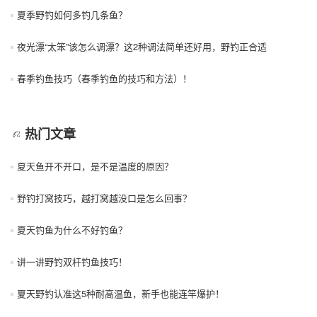
夏季野钓如何多钓几条鱼？
夜光漂“太笨”该怎么调漂？这2种调法简单还好用，野钓正合适
春季钓鱼技巧（春季钓鱼的技巧和方法）！
热门文章
夏天鱼开不开口，是不是温度的原因？
野钓打窝技巧，越打窝越没口是怎么回事？
夏天钓鱼为什么不好钓鱼？
讲一讲野钓双杆钓鱼技巧！
夏天野钓认准这5种耐高温鱼，新手也能连竿爆护！