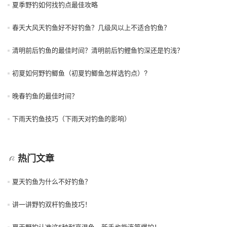
夏季野钓如何找钓点最佳攻略
春天大风天钓鱼好不好钓鱼？几级风以上不适合钓鱼？
清明前后钓鱼的最佳时间？清明前后钓鲤鱼钓深还是钓浅？
初夏如何野钓鲫鱼（初夏钓鲫鱼怎样选钓点）?
晚春钓鱼的最佳时间？
下雨天钓鱼技巧（下雨天对钓鱼的影响）
热门文章
夏天钓鱼为什么不好钓鱼？
讲一讲野钓双杆钓鱼技巧！
夏天野钓认准这5种耐高温鱼，新手也能连竿爆护！