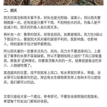
二、阴天
阴天的情况和雨天差不多，好处也是光照弱、温差小，但比雨天要
稍微差一点。还有就是只要不下雨、不刮特别大的风，钓鱼人是不
会减少的，阴天的钓鱼人会比雨天多。
再补充一点：春季的阴天，经常会刮风，如果是微风，风力在3级以
下倒没什么，要是刮大风对垂钓是很不利的，既影响鱼、也影响
人，特别是新手估计抛竿都费劲。
所以阴天垂钓一定要关注风力、风向，风力大不要选择风口。上面
说了春季的水里不容易缺氧，所以不要相信网上说的“下风口溶氧量
高、聚鱼多”这种理论，你要真顶着大风钓一天，结果就是鱼没钓多
少、人倒被吹懵了。
首选避风的位置，找不到就坐上风口，有水草就钓草头、草缝，没
水草可以贴着高坎钓边，岸边有水生植物甚至岸上有树木可以遮挡
风，我们都可以钓边。
文章只是给大家一个建议，参考即可，不要完全按照我的思路来，
希望每个钓友出门都有好收获。