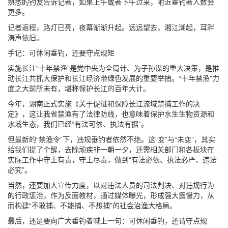
熟悉的钓友告诉记者，如果上午或者下午过来，附近垂钓者人数会
更多。
记者返程，路灯已亮，夜幕渐渐升起。远远望去，湘江潮起，耳畔
涛声依旧。
手记：可休闲垂钓，还要守点规矩
实施长江“十年禁渔”是党中央为全局计、为子孙谋的重大决策，是推
动长江共抓大保护和长江经济带绿色发展的重要举措。“十年禁渔”力
度之大前所未有，堪称保护长江的百年大计。
今年，湖南正式实施《关于促进和保障长江流域禁捕工作的决
定》，这让我省禁渔有了法律防线，也意味着保护水生生物资源和
水域生态，我们已经“有法可依、执法有据”。
但最新的“禁渔令”下，违规垂钓者依然不绝。这“变”与“未变”，其实
给我们提了个醒，去除顽疾非一朝一夕，还需相关部门和各板块在
实际工作中守土有责，守土尽责，做到“有法必依、执法必严、违法
必究”。
当然，还要加大宣传力度，以对违法人员的司法判决、对违规行为
的行政惩治，作为反面教材，通过媒体曝光，形成强大震慑力，从
而构建“不敢捕、不能捕、不想捕”的社会治渔大格局。
最后，还是要向广大垂钓者喊上一句：可休闲垂钓，还请守点规