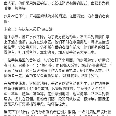
鱼人群，他们采用路亚钓法，长线挂饵远抛搜钓形式，鱼获多为翘
嘴鲌、鳜鱼等。
(1月22日下午，开福区绿地海外滩附近，江面清澈，没有垂钓者身
影)
未变二：与执法人员打“游击战”
隆冬季节，湘江水位下降，为了更方便地钓鱼，不少垂钓者索性穿
上了渔衣渔裤，立身在浅水区。他们不时在水里挪动，寻求最佳远
投位置。记者离开时，仍不断有垂钓者驱车前来，他们熟练的找位
置停车，打开后备箱，拿出钓具，加入到垂钓者大军当中。
一位手持路亚的垂钓者，与记者打了个照面，他步履匆匆，听见记
者问话，只丢下一句：“鱼不多，而且每天城管、渔政还会来执法。”
记者了解到，这里每天都有工作人员前来执法，驱赶钓鱼人群，但
执法者一走，垂钓者又会重新集聚，“敌进我退、敌退我进”。
在岳林高速湘江大桥北地段，垂钓者以锚鱼钓具为主，这种钓具是
在鱼线末端绑上4至5个串钩，远抛搜钓拖拽，钓获多为大个的青
鱼、草鱼、鲢鱼、鳙鱼等。在洪家洲地段，也以海竿、路亚垂钓者
居多。尤其在西侧，垂钓者们隔一段距离就放置一根海竿，而且还
常常采取打窝诱捕等手段，破坏性极大。
当天下午6时许，仍有数名垂钓者在洲头徘徊。一名对周边环境比较