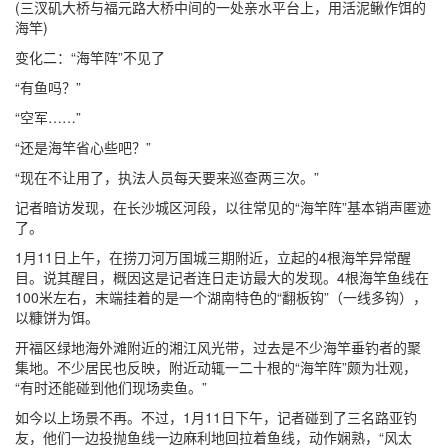
(三汊矶大桥与福元路大桥中间的一处亲水平台上，用活泥鳅作饵的
海竿)
变化二：“海竿阵”不见了
“有鱼吗？”
“空军……”
“还是海竿省心些吧？”
“现在不让用了，执法人员每天要来巡查两三次。”
记者暗访发现，在长沙城区河段，以往常见的“海竿阵”基本销声匿迹
了。
1月11日上午，在捞刀河万国城三期附近，立起的4根海竿异常醒
目。说其醒目，概因这是记者连日走访最大的发现。4根海竿鱼线在
100米左右，末端挂着的是一个湖南特色的“翻板钩”（一线多钩），
以糠饼为饵。
开福区绿地海外滩附近的湘江风光带，过去是不少海竿垂钓者的聚
集地。不少居民也反映，附近动辄一二十根的“海竿阵”颇为壮观，
“有时还能碰到他们现场卖鱼。”
如今以上场景不再。不过，1月11日下午，记者碰到了三名路亚钓
友，他们一边投抛鱼线一边麻利地回拉着鱼线，动作娴熟，“风太