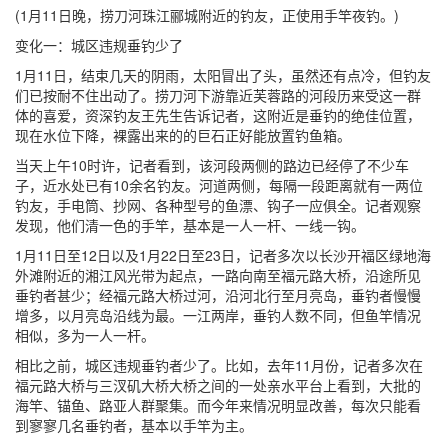
(1月11日晚，捞刀河珠江郦城附近的钓友，正使用手竿夜钓。)
变化一：城区违规垂钓少了
1月11日，结束几天的阴雨，太阳冒出了头，虽然还有点冷，但钓友
们已按耐不住出动了。捞刀河下游靠近芙蓉路的河段历来受这一群
体的喜爱，资深钓友王先生告诉记者，这附近是垂钓的绝佳位置，
现在水位下降，裸露出来的的巨石正好能放置钓鱼箱。
当天上午10时许，记者看到，该河段两侧的路边已经停了不少车
子，近水处已有10余名钓友。河道两侧，每隔一段距离就有一两位
钓友，手电筒、抄网、各种型号的鱼漂、钩子一应俱全。记者观察
发现，他们清一色的手竿，基本是一人一杆、一线一钩。
1月11日至12日以及1月22日至23日，记者多次以长沙开福区绿地海
外滩附近的湘江风光带为起点，一路向南至福元路大桥，沿途所见
垂钓者甚少；经福元路大桥过河，沿河北行至月亮岛，垂钓者慢慢
增多，以月亮岛沿线为最。一江两岸，垂钓人数不同，但鱼竿情况
相似，多为一人一杆。
相比之前，城区违规垂钓者少了。比如，去年11月份，记者多次在
福元路大桥与三汊矶大桥大桥之间的一处亲水平台上看到，大批的
海竿、锚鱼、路亚人群聚集。而今年来情况明显改善，每次只能看
到寥寥几名垂钓者，基本以手竿为主。