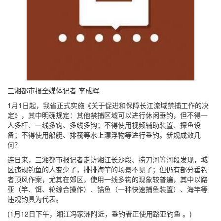
三湘都市报全媒体记者 李成辉
1月1日起，我省正式实施《关于促进和保障长江流域禁捕工作的决
定》，其中明确规定：其他禁捕区域可以进行休闲垂钓，但不得一
人多杆、一线多钩、多线多钩；不得使用视频辅助装置、探鱼设
备；不得使用船艇、排筏等水上漂浮物等进行垂钓。新规成效几
何？
连日来，三湘都市报记者走访湘江长沙段、捞刀河等河段发现，城
区违规钓鱼的人变少了，排排海竿的场景不见了；但仍有部分垂钓
者顶风作案，尤其在郊区，使用一线多钩的现象较普遍，其中以路
亚（竿、饵、轮综合操作）、锚鱼（一种快速捕鱼装置）、海竿等
违规钓具为代表。
(1月12日下午，湘江冯家洲附近，垂钓者正使用路亚钓鱼 。)