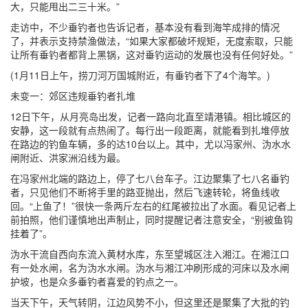
大，只能甩出二三十米。”
走访中，不少垂钓者也告诉记者，基本没有看到海竿成排的情况
了，并表示支持禁渔做法，“如果大家都破坏规矩，无度索取，只能
让所有垂钓者都背上黑锅，这对垂钓运动的发展也没有任何好处。”
(1月11日上午，捞刀河万国城附近，有垂钓者下了4个海竿。)
未变一：郊区违规垂钓者扎堆
12日下午，从月亮岛出发，记者一路向北直至靖港镇。相比城区的
安静，这一段就有点热闹了。每行出一段距离，就能看到扎堆停放
在路边的钓鱼车辆，多的达10台以上。其中，尤以冯家州、沩水水
闸附近、洪家洲沿线为最。
在冯家州北端的路边上，停了七八台车子。江边聚集了七八名垂钓
者，只见他们不断将手里的路亚抛出，然后飞速转轮，将鱼线收
回。“上鱼了！”很快一条两斤左右的红尾被拉出了水面。看见记者上
前拍照，他们谨慎地出声制止，同时提醒记者注意安全，“别被鱼钩
挂着了”。
沩水干流自西向东流入黄材水库，东至望城区注入湘江。在湘江口
有一处水闸，名为沩水水闸。沩水与湘江冲刷形成的河床以及水闸
护坡，也是众多垂钓者喜爱的钓点之一。
当天下午，天气转阴，江边风势不小，但这里还是聚集了大批的钓