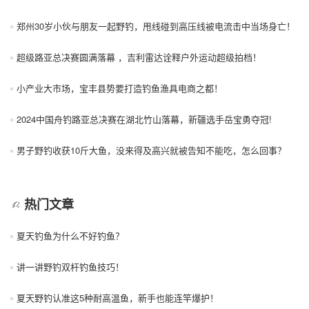
郑州30岁小伙与朋友一起野钓，甩线碰到高压线被电流击中当场身亡！
超级路亚总决赛圆满落幕 ，吉利雷达诠释户外运动超级拍档！
小产业大市场，宝丰县势要打造钓鱼渔具电商之都！
2024中国舟钓路亚总决赛在湖北竹山落幕，新疆选手岳宝勇夺冠!
男子野钓收获10斤大鱼，没来得及高兴就被告知不能吃，怎么回事？
热门文章
夏天钓鱼为什么不好钓鱼？
讲一讲野钓双杆钓鱼技巧！
夏天野钓认准这5种耐高温鱼，新手也能连竿爆护！