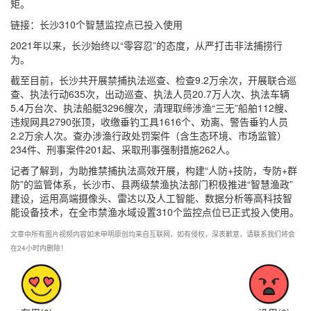
矩。
链接：长沙310个智慧监控点已投入使用
2021年以来，长沙始终以“零容忍”的态度，从严打击非法捕捞行
为。
截至目前，长沙共开展禁捕执法巡查、检查9.2万余次，开展联合巡
查、执法行动635次，出动巡查、执法人员20.7万人次、执法车辆
5.4万台次、执法船艇3296艘次，清理取缔涉渔“三无”船舶112艘、
违规网具2790张顶，收缴垂钓工具1616个、劝离、警告垂钓人员
2.2万余人次。查办涉渔行政处罚案件（含生态环境、市场监管）
234件、刑事案件201起、采取刑事强制措施262人。
记者了解到，为助推禁捕执法高效开展，构建“人防+技防，专防+群
防”的监管体系，长沙市、县两级禁渔执法部门积极推进“智慧渔政”
建设，运用高端摄像头、雷达以及人工智能、数据分析等高科技智
能设备技术，在全市禁渔水域设置310个监控点位已正式投入使用。
文章中所有图片视频内容如未申明原创均来自互联网，如有侵权，深表歉意，请联系我们将会
在24小时内删除！