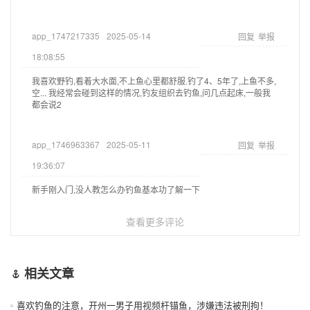
app_1747217335
2025-05-14
回复
举报
18:08:55
我喜欢野钓,看着大水面,不上鱼心里都舒服.钓了4、5年了,上鱼不多,
空... 我经常会碰到这样的情况,钓友组织去钓鱼,问几点起床,一般我
都会说2
app_1746963367
2025-05-11
回复
举报
19:36:07
新手刚入门,没人教怎么办钓鱼基本功了解一下
查看更多评论
相关文章
喜欢钓鱼的注意，开州一男子用视频杆锚鱼，涉嫌违法被刑拘！