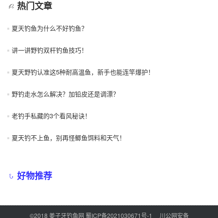
热门文章
夏天钓鱼为什么不好钓鱼？
讲一讲野钓双杆钓鱼技巧！
夏天野钓认准这5种耐高温鱼，新手也能连竿爆护！
野钓走水怎么解决？加铅皮还是调漂？
老钓手私藏的3个看风秘诀！
夏天钓不上鱼，别再怪鲫鱼饵料和天气！
好物推荐
©2018 姜子牙钓鱼网
蜀ICP备2021030671号-1
川公网安备